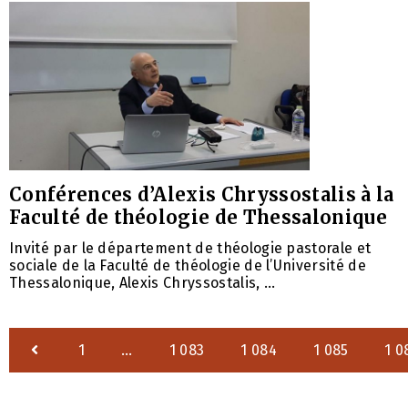
Conférences d’Alexis Chryssostalis à la
Faculté de théologie de Thessalonique
Invité par le département de théologie pastorale et
sociale de la Faculté de théologie de l’Université de
Thessalonique, Alexis Chryssostalis, ...
1
…
1 083
1 084
1 085
1 0