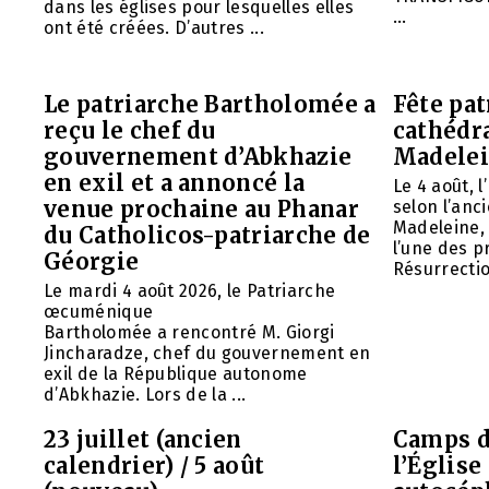
dans les églises pour lesquelles elles
...
ont été créées. D’autres ...
Le patriarche Bartholomée a
Fête pat
reçu le chef du
cathédr
gouvernement d’Abkhazie
Madelei
en exil et a annoncé la
Le 4 août, 
venue prochaine au Phanar
selon l’anc
Madeleine, 
du Catholicos-patriarche de
l’une des p
Géorgie
Résurrection
Le mardi 4 août 2026, le Patriarche
œcuménique
Bartholomée a rencontré M. Giorgi
Jincharadze, chef du gouvernement en
exil de la République autonome
d’Abkhazie. Lors de la ...
23 juillet (ancien
Camps d
calendrier) / 5 août
l’Églis