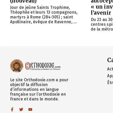
(nouveau)
autocép
« un in
Jour de jeûne Saints Trophime,
l’avenir
Théophile et leurs 13 compagnons,
martyrs à Rome (284-305) ; saint
Du 23 au 30
Apollinaire, évêque de Ravenne, ...
centres spi
de la métrop
C
Act
Ap
Le site Orthodoxie.com a pour
Êt
objectif la diffusion
d’informations en langue
française sur l’orthodoxie en
France et dans le monde.