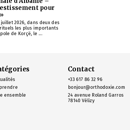
hale d’Albanie –
vestissement pour
 »
 juillet 2026, dans deux des
rituels les plus importants
ole de Korçë, le ...
atégories
Contact
ualités
+33 617 86 32 96
prendre
bonjour@orthodoxie.com
re ensemble
24 avenue Roland Garros
78140 Vélizy