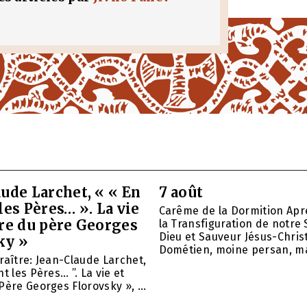
ude Larchet, « « En
7 août
les Pères… ». La vie
Carême de la Dormition Apr
vre du père Georges
la Transfiguration de notre 
Dieu et Sauveur Jésus-Christ
ky »
Dométien, moine persan, mar
raître: Jean-Claude Larchet,
t les Pères… ”. La vie et
Père Georges Florovsky », ...