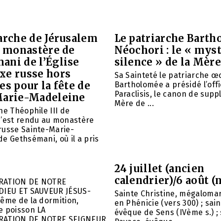
arche de Jérusalem
Le patriarche Barth
e monastère de
Néochori : le « mys
ani de l’Église
silence » de la Mère
xe russe hors
Sa Sainteté le patriarche 
es pour la fête de
Bartholomée a présidé l’offi
Paraclisis, le canon de suppl
Marie-Madeleine
Mère de ...
he Théophile III de
s’est rendu au monastère
russe Sainte-Marie-
e Gethsémani, où il a pris
24 juillet (ancien
calendrier)/6 août (
RATION DE NOTRE
DIEU ET SAUVEUR JÉSUS-
Sainte Christine, mégalomar
ême de la dormition,
en Phénicie (vers 300) ; sain
e poisson LA
évêque de Sens (IVème s.) ; 
RATION DE NOTRE SEIGNEUR