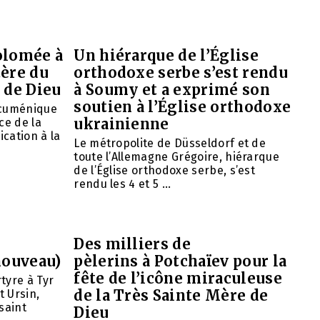
olomée à
Un hiérarque de l’Église
tère du
orthodoxe serbe s’est rendu
 de Dieu
à Soumy et a exprimé son
soutien à l’Église orthodoxe
œcuménique
ukrainienne
ce de la
ication à la
Le métropolite de Düsseldorf et de
toute l’Allemagne Grégoire, hiérarque
de l’Église orthodoxe serbe, s’est
rendu les 4 et 5 ...
Des milliers de
nouveau)
pèlerins à Potchaïev pour la
fête de l’icône miraculeuse
tyre à Tyr
de la Très Sainte Mère de
t Ursin,
saint
Dieu