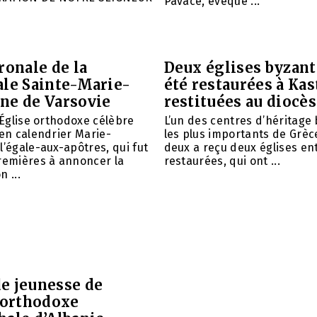
Pavace, évêque ...
ronale de la
Deux églises byzant
ale Sainte-Marie-
été restaurées à Kas
ne de Varsovie
restituées au diocè
l’Église orthodoxe célèbre
L’un des centres d’héritage
ien calendrier Marie-
les plus importants de Grèce
l’égale-aux-apôtres, qui fut
deux a reçu deux églises e
remières à annoncer la
restaurées, qui ont ...
 ...
e jeunesse de
e orthodoxe