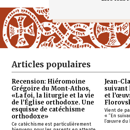
Articles populaires
Recension: Hiéromoine
Jean-Cla
Grégoire du Mont-Athos,
suivant 
«La foi, la liturgie et la vie
et l’œu
de l’Église orthodoxe. Une
Florovs
esquisse de catéchisme
Vient de pa
orthodoxe»
« “En suivan
l’œuvre du 
Ce catéchisme est particulièrement
bienvenu pour les parents en attente,