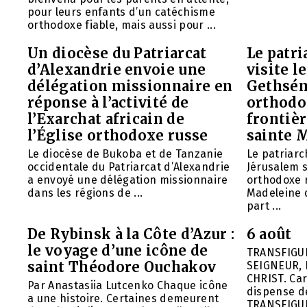
pour leurs enfants d’un catéchisme
orthodoxe fiable, mais aussi pour ...
Un diocèse du Patriarcat
Le patri
d’Alexandrie envoie une
visite l
délégation missionnaire en
Gethsém
réponse à l’activité de
orthodo
l’Exarchat africain de
frontièr
l’Église orthodoxe russe
sainte 
Le diocèse de Bukoba et de Tanzanie
Le patriarc
occidentale du Patriarcat d’Alexandrie
Jérusalem 
a envoyé une délégation missionnaire
orthodoxe 
dans les régions de ...
Madeleine d
part ...
De Rybinsk à la Côte d’Azur :
6 août
le voyage d’une icône de
TRANSFIGU
saint Théodore Ouchakov
SEIGNEUR, 
CHRIST. Car
Par Anastasiia Lutcenko Chaque icône
dispense d
a une histoire. Certaines demeurent
TRANSFIGU