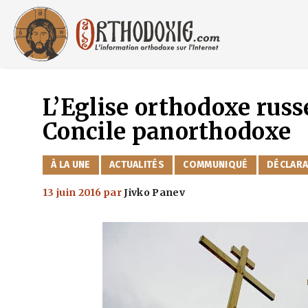
Aller
au
contenu
L’Eglise orthodoxe russ
Concile panorthodoxe
CATÉGORIES
À LA UNE
ACTUALITÉS
COMMUNIQUÉ
DÉCLARA
13 juin 2016
par
Jivko Panev