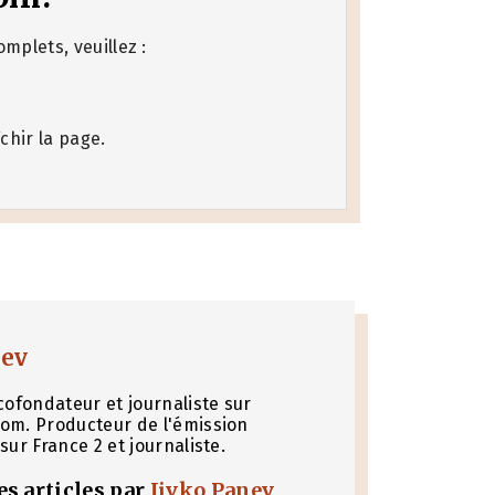
mplets, veuillez :
chir la page.
nev
cofondateur et journaliste sur
om. Producteur de l'émission
sur France 2 et journaliste.
les articles par
Jivko Panev