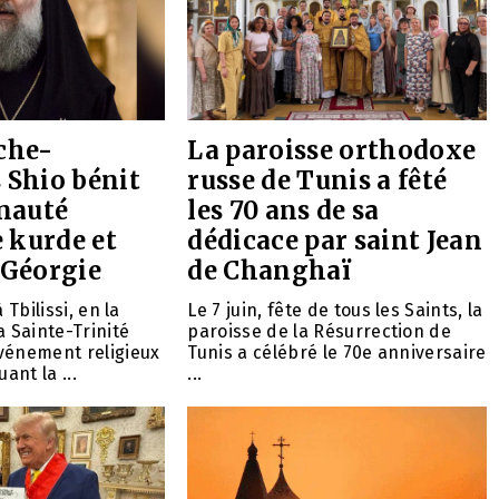
che-
La paroisse orthodoxe
 Shio bénit
russe de Tunis a fêté
nauté
les 70 ans de sa
 kurde et
dédicace par saint Jean
 Géorgie
de Changhaï
 Tbilissi, en la
Le 7 juin, fête de tous les Saints, la
a Sainte-Trinité
paroisse de la Résurrection de
vénement religieux
Tunis a célébré le 70e anniversaire
ant la ...
...