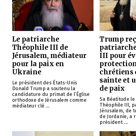
Le patriarche
Trump reç
Théophile III de
patriarch
Jérusalem, médiateur
III pour é
pour la paix en
protection
Ukraine
chrétiens 
sainte et
Le président des États-Unis
de paix
Donald Trump a soutenu la
candidature du primat de l’Église
Sa Béatitude le
orthodoxe de Jérusalem comme
Théophile III, 
médiateur clé ...
Jérusalem, de t
de Jordanie, a 
président ...