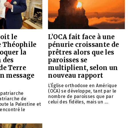
oit le
L’OCA fait face à une
e Théophile
pénurie croissante de
voquer la
prêtres alors que les
 des
paroisses se
de Terre
multiplient, selon un
 un message
nouveau rapport
L’Église orthodoxe en Amérique
(OCA) se développe, tant par le
 patriarche
nombre de paroisses que par
patriarche de
celui des fidèles, mais un ...
oute la Palestine et
rencontré le