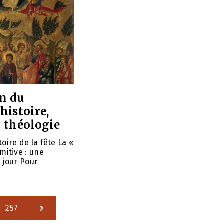
on du
 histoire,
t théologie
stoire de la fête La «
mitive : une
 jour Pour
257