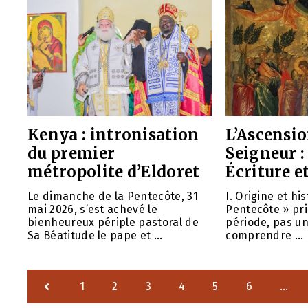
Kenya : intronisation
L’Ascensi
du premier
Seigneur :
métropolite d’Eldoret
Écriture e
Le dimanche de la Pentecôte, 31
I. Origine et hi
mai 2026, s’est achevé le
Pentecôte » pri
bienheureux périple pastoral de
période, pas un
Sa Béatitude le pape et ...
comprendre ...
1
2
3
4
5
6
…