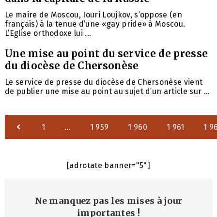
Le maire de Moscou, Iouri Loujkov, s’oppose (en
français) à la tenue d’une «gay pride» à Moscou.
L’Eglise orthodoxe lui ...
Une mise au point du service de presse
du diocèse de Chersonèse
Le service de presse du diocèse de Chersonèse vient
de publier une mise au point au sujet d’un article sur ...
1
…
1 959
1 960
1 961
1 9
[adrotate banner="5"]
Ne manquez pas les mises à jour
importantes
!