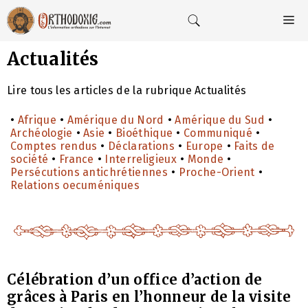
Aller
au
M
contenu
Actualités
Lire tous les articles de la rubrique Actualités
•
Afrique
•
Amérique du Nord
•
Amérique du Sud
•
Archéologie
•
Asie
•
Bioéthique
•
Communiqué
•
Comptes rendus
•
Déclarations
•
Europe
•
Faits de
société
•
France
•
Interreligieux
•
Monde
•
Persécutions antichrétiennes
•
Proche-Orient
•
Relations oecuméniques
Célébration d’un office d’action de
grâces à Paris en l’honneur de la visite