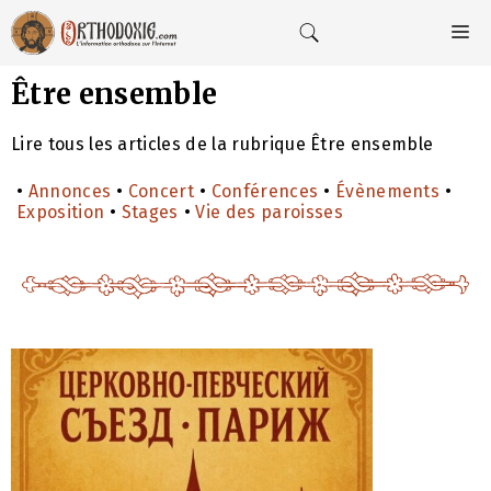
Aller
au
M
contenu
Être ensemble
Lire tous les articles de la rubrique Être ensemble
•
Annonces
•
Concert
•
Conférences
•
Évènements
•
Exposition
•
Stages
•
Vie des paroisses