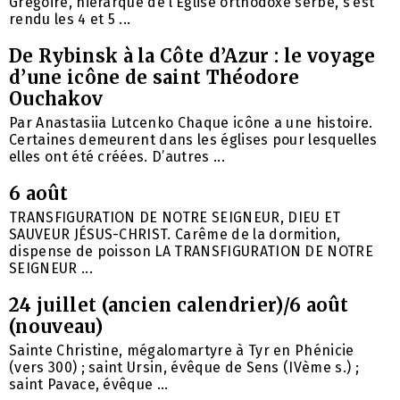
Grégoire, hiérarque de l’Église orthodoxe serbe, s’est
rendu les 4 et 5 ...
De Rybinsk à la Côte d’Azur : le voyage
d’une icône de saint Théodore
Ouchakov
Par Anastasiia Lutcenko Chaque icône a une histoire.
Certaines demeurent dans les églises pour lesquelles
elles ont été créées. D’autres ...
6 août
TRANSFIGURATION DE NOTRE SEIGNEUR, DIEU ET
SAUVEUR JÉSUS-CHRIST. Carême de la dormition,
dispense de poisson LA TRANSFIGURATION DE NOTRE
SEIGNEUR ...
24 juillet (ancien calendrier)/6 août
(nouveau)
Sainte Christine, mégalomartyre à Tyr en Phénicie
(vers 300) ; saint Ursin, évêque de Sens (IVème s.) ;
saint Pavace, évêque ...