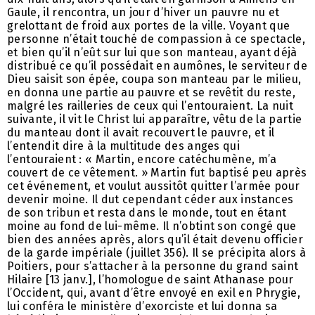
Gaule, il rencontra, un jour d’hiver un pauvre nu et
grelottant de froid aux portes de la ville. Voyant que
personne n’était touché de compassion à ce spectacle,
et bien qu’il n’eût sur lui que son manteau, ayant déjà
distribué ce qu’il possédait en aumônes, le serviteur de
Dieu saisit son épée, coupa son manteau par le milieu,
en donna une partie au pauvre et se revêtit du reste,
malgré les railleries de ceux qui l’entouraient. La nuit
suivante, il vit le Christ lui apparaître, vêtu de la partie
du manteau dont il avait recouvert le pauvre, et il
l’entendit dire à la multitude des anges qui
l’entouraient : « Martin, encore catéchumène, m’a
couvert de ce vêtement. » Martin fut baptisé peu après
cet événement, et voulut aussitôt quitter l’armée pour
devenir moine. Il dut cependant céder aux instances
de son tribun et resta dans le monde, tout en étant
moine au fond de lui-même. Il n’obtint son congé que
bien des années après, alors qu’il était devenu officier
de la garde impériale (juillet 356). Il se précipita alors à
Poitiers, pour s’attacher à la personne du grand saint
Hilaire [13 janv.], l’homologue de saint Athanase pour
l’Occident, qui, avant d’être envoyé en exil en Phrygie,
lui conféra le ministère d’exorciste et lui donna sa