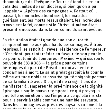
thaumaturge de l’évêque de Tours s’étendit bien au-
delà des limites de son diocèse, si bien qu’on a pu
l’appeler « l’Apôtre des campagnes ». Partout où il
passait, les miracles abondaient, les malades
guérissaient, les morts ressuscitaient, les incrédules
trouvaient la foi, comme si le Christ lui-même était
présent à nouveau dans la personne du saint évêque.
Sa réputation était si grande que son autorité
s’imposait même aux plus hauts personnages. À trois
reprises, il se rendit à Trèves, résidence de l’empereur
d’Occident, pour intercéder en faveur de son peuple
ou pour obtenir de l’empereur Maxime — qui usurpa le
pouvoir de 383 à 388 — la grâce pour certains
hérétiques du parti de Priscillien qui avaient été
condamnés à mort. Le saint prélat gardait à la cour la
même attitude noble et assurée qui témoignait partout
de sa familiarité avec Dieu, et il ne craignit pas de
manifester à l’empereur la prééminence de la dignité
épiscopale sur le pouvoir temporel, ce qui provoqua
une telle admiration chez l’impératrice qu’elle insista
pour le servir à table comme une humble servante.
Dans les campagnes auprès des paysans comme à la