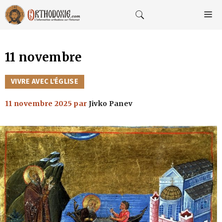
Aller
au
M
contenu
11 novembre
CATÉGORIES
VIVRE AVEC L'ÉGLISE
11 novembre 2025
par
Jivko Panev