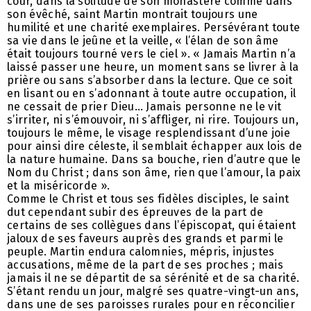
cour, dans la solitude de son monastère comme dans
son évêché, saint Martin montrait toujours une
humilité et une charité exemplaires. Persévérant toute
sa vie dans le jeûne et la veille, « l’élan de son âme
était toujours tourné vers le ciel ». « Jamais Martin n’a
laissé passer une heure, un moment sans se livrer à la
prière ou sans s’absorber dans la lecture. Que ce soit
en lisant ou en s’adonnant à toute autre occupation, il
ne cessait de prier Dieu… Jamais personne ne le vit
s’irriter, ni s’émouvoir, ni s’affliger, ni rire. Toujours un,
toujours le même, le visage resplendissant d’une joie
pour ainsi dire céleste, il semblait échapper aux lois de
la nature humaine. Dans sa bouche, rien d’autre que le
Nom du Christ ; dans son âme, rien que l’amour, la paix
et la miséricorde ».
Comme le Christ et tous ses fidèles disciples, le saint
dut cependant subir des épreuves de la part de
certains de ses collègues dans l’épiscopat, qui étaient
jaloux de ses faveurs auprès des grands et parmi le
peuple. Martin endura calomnies, mépris, injustes
accusations, même de la part de ses proches ; mais
jamais il ne se départit de sa sérénité et de sa charité.
S’étant rendu un jour, malgré ses quatre-vingt-un ans,
dans une de ses paroisses rurales pour en réconcilier