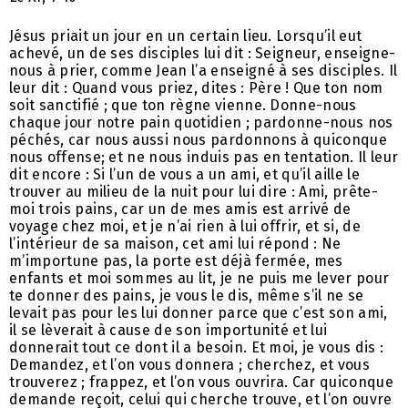
Jésus priait un jour en un certain lieu. Lorsqu’il eut
achevé, un de ses disciples lui dit : Seigneur, enseigne-
nous à prier, comme Jean l’a enseigné à ses disciples. Il
leur dit : Quand vous priez, dites : Père ! Que ton nom
soit sanctifié ; que ton règne vienne. Donne-nous
chaque jour notre pain quotidien ; pardonne-nous nos
péchés, car nous aussi nous pardonnons à quiconque
nous offense; et ne nous induis pas en tentation. Il leur
dit encore : Si l’un de vous a un ami, et qu’il aille le
trouver au milieu de la nuit pour lui dire : Ami, prête-
moi trois pains, car un de mes amis est arrivé de
voyage chez moi, et je n’ai rien à lui offrir, et si, de
l’intérieur de sa maison, cet ami lui répond : Ne
m’importune pas, la porte est déjà fermée, mes
enfants et moi sommes au lit, je ne puis me lever pour
te donner des pains, je vous le dis, même s’il ne se
levait pas pour les lui donner parce que c’est son ami,
il se lèverait à cause de son importunité et lui
donnerait tout ce dont il a besoin. Et moi, je vous dis :
Demandez, et l’on vous donnera ; cherchez, et vous
trouverez ; frappez, et l’on vous ouvrira. Car quiconque
demande reçoit, celui qui cherche trouve, et l’on ouvre