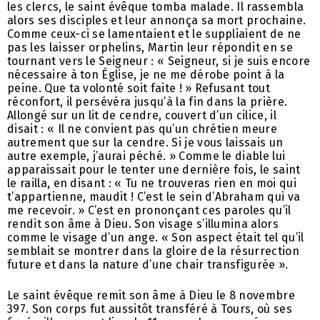
les clercs, le saint évêque tomba malade. Il rassembla
alors ses disciples et leur annonça sa mort prochaine.
Comme ceux-ci se lamentaient et le suppliaient de ne
pas les laisser orphelins, Martin leur répondit en se
tournant vers le Seigneur : « Seigneur, si je suis encore
nécessaire à ton Église, je ne me dérobe point à la
peine. Que ta volonté soit faite ! » Refusant tout
réconfort, il persévéra jusqu’à la fin dans la prière.
Allongé sur un lit de cendre, couvert d’un cilice, il
disait : « Il ne convient pas qu’un chrétien meure
autrement que sur la cendre. Si je vous laissais un
autre exemple, j’aurai péché. » Comme le diable lui
apparaissait pour le tenter une dernière fois, le saint
le railla, en disant : « Tu ne trouveras rien en moi qui
t’appartienne, maudit ! C’est le sein d’Abraham qui va
me recevoir. » C’est en prononçant ces paroles qu’il
rendit son âme à Dieu. Son visage s’illumina alors
comme le visage d’un ange. « Son aspect était tel qu’il
semblait se montrer dans la gloire de la résurrection
future et dans la nature d’une chair transfigurée ».
Le saint évêque remit son âme à Dieu le 8 novembre
397. Son corps fut aussitôt transféré à Tours, où ses