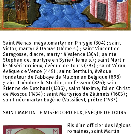
Saint Ménas, mégalomartyr en Phrygie (304) ; saint
Victor, martyr à Damas (IIème s.) ; saint Vincent de
Saragosse, diacre, martyr à Valence (304) ; sainte
Stéphanide, martyre en Syrie (IIème s.) ; saint Martin
le Miséricordieux, évêque de Tours (397) ; saint Véran,
évêque de Vence (449) ; saint Berthuin, évêque
fondateur de l’abbaye de Malone en Belgique (698)
;saint Théodore le Studite, confesseur (826); saint
Étienne de Detchani (1336) ; saint Maxime, fol en Christ
de Moscou (1434) ; saint Martyrios de Zélénets (1603) ;
saint néo-martyr Eugène (Vassiliev), prêtre (1937).
SAINT MARTIN LE MISÉRICORDIEUX, ÉVÊQUE DE TOURS
Fils d’un officier des légions
romaines, saint Martin