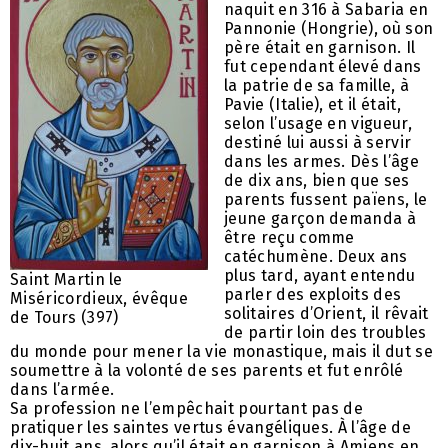
naquit en 316 à Sabaria en
Pannonie (Hongrie), où son
père était en garnison. Il
fut cependant élevé dans
la patrie de sa famille, à
Pavie (Italie), et il était,
selon l’usage en vigueur,
destiné lui aussi à servir
dans les armes. Dès l’âge
de dix ans, bien que ses
parents fussent païens, le
jeune garçon demanda à
être reçu comme
catéchumène. Deux ans
plus tard, ayant entendu
Saint Martin le
parler des exploits des
Miséricordieux, évêque
solitaires d’Orient, il rêvait
de Tours (397)
de partir loin des troubles
du monde pour mener la vie monastique, mais il dut se
soumettre à la volonté de ses parents et fut enrôlé
dans l’armée.
Sa profession ne l’empêchait pourtant pas de
pratiquer les saintes vertus évangéliques. À l’âge de
dix-huit ans, alors qu’il était en garnison à Amiens en