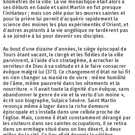
kilomètres de la ville. La vie monastique était alors à
ses débuts en Gaule et saint Martin en fut presque
l’initiateur ; mais son zèle pour les œuvres saintes et
pour la prière lui permit d’acquérir rapidement la
science des moines les plus expérimentés d’Orient, et
d’autres aspirants à la vie angélique ne tardèrent pas
à se joindre à lui pour devenir ses disciples.
Au bout d’une dizaine d’années, le siège épiscopal de
Tours étant vacant, le clergé et les fidèles de la ville
parvinrent, à l’aide d’un stratagème, à arracher le
serviteur de Dieu à sa solitude et à le faire consacrer
évêque malgré lui (371). Ce changement d’état ne lui fit
en rien changer sa manière de vivre : même humilité
de l’âme, même pauvreté dans les vêtements et la
nourriture. « Il avait toute la dignité d’un évêque, sans
abandonner le genre de vie et la vertu d’un moine »,
écrit son biographe, Sulpice Sévère. Saint Martin
renonça même à loger dans la riche demeure
épiscopale et s’installa dans une cellule proche de
l’église. Mais, comme il était constamment dérangé par
les visiteurs dans ses saintes occupations, il se retira
dans un ermitage situé dans un lieu désert, à deux
milles de la cité. Ce lieu allait devenir le célèbre