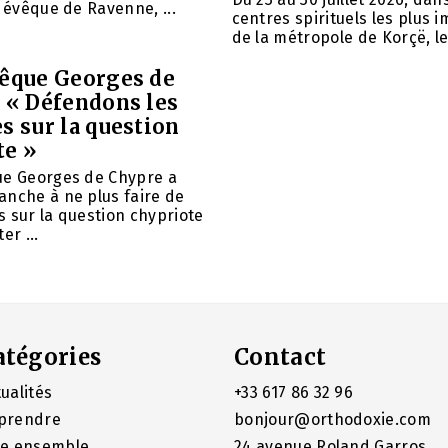
, évêque de Ravenne, ...
centres spirituels les plus 
de la métropole de Korçë, le 
vêque Georges de
: « Défendons les
s sur la question
te »
ue Georges de Chypre a
anche à ne plus faire de
 sur la question chypriote
er ...
atégories
Contact
ualités
+33 617 86 32 96
prendre
bonjour@orthodoxie.com
re ensemble
24 avenue Roland Garros