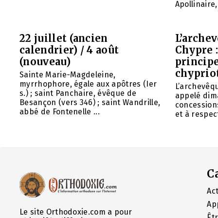
Apollinaire
22 juillet (ancien
L’arche
calendrier) / 4 août
Chypre 
(nouveau)
principe
chyprio
Sainte Marie-Magdeleine,
myrrhophore, égale aux apôtres (Ier
L’archevêq
s.) ; saint Panchaire, évêque de
appelé dim
Besançon (vers 346) ; saint Wandrille,
concessions
abbé de Fontenelle ...
et à respect
C
Act
Ap
Le site Orthodoxie.com a pour
Êt