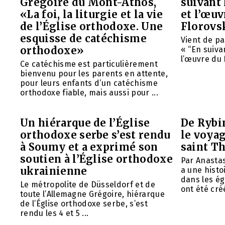
Grégoire du Mont-Athos,
suivant 
«La foi, la liturgie et la vie
et l’œu
de l’Église orthodoxe. Une
Florovs
esquisse de catéchisme
Vient de pa
orthodoxe»
« “En suivan
l’œuvre du 
Ce catéchisme est particulièrement
bienvenu pour les parents en attente,
pour leurs enfants d’un catéchisme
orthodoxe fiable, mais aussi pour ...
Un hiérarque de l’Église
De Rybin
orthodoxe serbe s’est rendu
le voyag
à Soumy et a exprimé son
saint T
soutien à l’Église orthodoxe
Par Anasta
ukrainienne
a une histo
dans les ég
Le métropolite de Düsseldorf et de
ont été créé
toute l’Allemagne Grégoire, hiérarque
de l’Église orthodoxe serbe, s’est
rendu les 4 et 5 ...