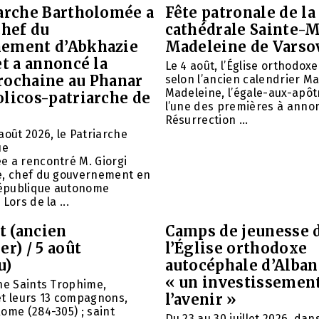
iarche Bartholomée a
Fête patronale de la
chef du
cathédrale Sainte-M
ement d’Abkhazie
Madeleine de Varso
et a annoncé la
Le 4 août, l’Église orthodox
rochaine au Phanar
selon l’ancien calendrier Ma
Madeleine, l’égale-aux-apôtr
olicos-patriarche de
l’une des premières à annon
Résurrection ...
août 2026, le Patriarche
ue
e a rencontré M. Giorgi
e, chef du gouvernement en
 République autonome
Lors de la ...
et (ancien
Camps de jeunesse 
er) / 5 août
l’Église orthodoxe
u)
autocéphale d’Alban
« un investissemen
ne Saints Trophime,
l’avenir »
et leurs 13 compagnons,
ome (284-305) ; saint
Du 23 au 30 juillet 2026, da