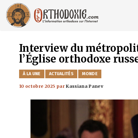
Aller
au
contenu
Interview du métropolit
l’Église orthodoxe russ
CATÉGORIES
À LA UNE
ACTUALITÉS
MONDE
10 octobre 2025
par
Kassiana Panev