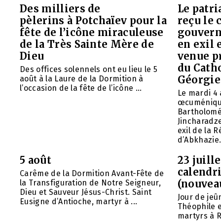
Des milliers de
Le patr
pèlerins à Potchaïev pour la
reçu le 
fête de l’icône miraculeuse
gouvern
de la Très Sainte Mère de
en exil 
Dieu
venue p
du Cath
Des offices solennels ont eu lieu le 5
Géorgie
août à la Laure de la Dormition à
l’occasion de la fête de l’icône ...
Le mardi 4 
œcuméniq
Bartholomé
Jincharadz
exil de la
d’Abkhazie. 
5 août
23 juill
calendri
Carême de la Dormition Avant-Fête de
(nouvea
la Transfiguration de Notre Seigneur,
Dieu et Sauveur Jésus-Christ. Saint
Jour de jeû
Eusigne d’Antioche, martyr à ...
Théophile 
martyrs à R