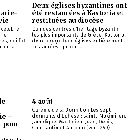
Deux églises byzantines ont
arie-
été restaurées à Kastoria et
vie
restituées au diocèse
e célèbre
L’un des centres d’héritage byzantin
rie-
les plus importants de Grèce, Kastoria,
es, qui fut
deux a reçu deux églises entièrement
cer la
restaurées, qui ont ...
de
4 août
Carême de la Dormition Les sept
ie –
dormants d’Éphèse : saints Maximilien,
Jamblique, Martinien, Jean, Denis,
t pour
Constantin et Antonin (vers 250) ...
ns deux des