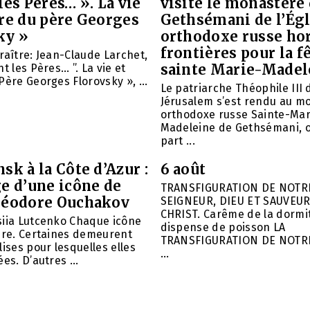
les Pères… ». La vie
visite le monastère
vre du père Georges
Gethsémani de l’Égl
ky »
orthodoxe russe ho
frontières pour la f
raître: Jean-Claude Larchet,
sainte Marie-Madel
t les Pères… ”. La vie et
Père Georges Florovsky », ...
Le patriarche Théophile III 
Jérusalem s’est rendu au m
orthodoxe russe Sainte-Mar
Madeleine de Gethsémani, où
part ...
sk à la Côte d’Azur :
6 août
e d’une icône de
TRANSFIGURATION DE NOTR
héodore Ouchakov
SEIGNEUR, DIEU ET SAUVEUR
CHRIST. Carême de la dormit
siia Lutcenko Chaque icône
dispense de poisson LA
ire. Certaines demeurent
TRANSFIGURATION DE NOTR
lises pour lesquelles elles
...
es. D’autres ...