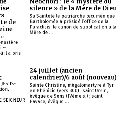
 de
Néochori : le « mystère du
ise
silence » de la Mère de Dieu
rs
Sa Sainteté le patriarche œcuménique
ête de
Bartholomée a présidé l’office de la
Paraclisis, le canon de supplication à la
eine
Mère de ...
de
onastère
ie-
 il a pris
24 juillet (ancien
calendrier)/6 août (nouveau)
E
 JÉSUS-
Sainte Christine, mégalomartyre à Tyr
ion,
en Phénicie (vers 300) ; saint Ursin,
évêque de Sens (IVème s.) ; saint
E SEIGNEUR
Pavace, évêque ...