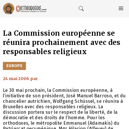
Aller
au
M
contenu
La Commission européenne se
réunira prochainement avec des
responsables religieux
CATÉGORIES
EUROPE
24 mai 2006
par
Le 30 mai prochain, la Commission européenne, à
l’initiative de son président, José Manuel Barroso, et du
chancelier autrichien, Wolfgang Schüssel, se réunira à
Bruxelles avec des responsables religieux. La
discussion portera sur le respect de la liberté, de la
démocratie et des droits de l’homme. Pour les
orthodoxes, le métropolite Emmanuel (Adamakis) du
Patriarcat oecuménique, Mgr Hilarion (Alfeyev) de