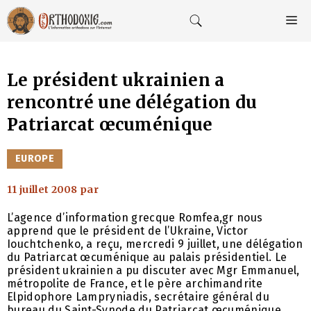
Aller
au
M
contenu
Le président ukrainien a
rencontré une délégation du
Patriarcat œcuménique
CATÉGORIES
EUROPE
11 juillet 2008
par
L’agence d’information grecque Romfea,gr nous
apprend que le président de l’Ukraine, Victor
Iouchtchenko, a reçu, mercredi 9 juillet, une délégation
du Patriarcat œcuménique au palais présidentiel. Le
président ukrainien a pu discuter avec Mgr Emmanuel,
métropolite de France, et le père archimandrite
Elpidophore Lampryniadis, secrétaire général du
bureau du Saint-Synode du Patriarcat œcuménique,