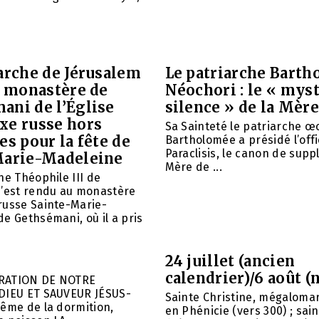
arche de Jérusalem
Le patriarche Barth
e monastère de
Néochori : le « mys
ani de l’Église
silence » de la Mère
xe russe hors
Sa Sainteté le patriarche 
es pour la fête de
Bartholomée a présidé l’offi
Paraclisis, le canon de suppl
Marie-Madeleine
Mère de ...
he Théophile III de
s’est rendu au monastère
russe Sainte-Marie-
e Gethsémani, où il a pris
24 juillet (ancien
calendrier)/6 août (
RATION DE NOTRE
DIEU ET SAUVEUR JÉSUS-
Sainte Christine, mégalomar
ême de la dormition,
en Phénicie (vers 300) ; sain