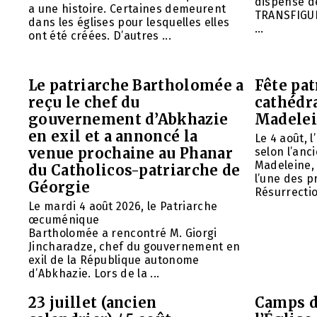
dispense d
a une histoire. Certaines demeurent
TRANSFIGU
dans les églises pour lesquelles elles
...
ont été créées. D’autres ...
Le patriarche Bartholomée a
Fête pat
reçu le chef du
cathédr
gouvernement d’Abkhazie
Madelei
en exil et a annoncé la
Le 4 août, 
venue prochaine au Phanar
selon l’anc
Madeleine, 
du Catholicos-patriarche de
l’une des p
Géorgie
Résurrection
Le mardi 4 août 2026, le Patriarche
œcuménique
Bartholomée a rencontré M. Giorgi
Jincharadze, chef du gouvernement en
exil de la République autonome
d’Abkhazie. Lors de la ...
23 juillet (ancien
Camps d