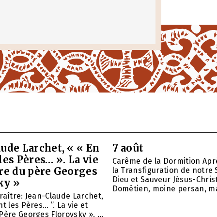
ude Larchet, « « En
7 août
les Pères… ». La vie
Carême de la Dormition Apr
vre du père Georges
la Transfiguration de notre 
Dieu et Sauveur Jésus-Christ
ky »
Dométien, moine persan, mar
raître: Jean-Claude Larchet,
t les Pères… ”. La vie et
Père Georges Florovsky », ...