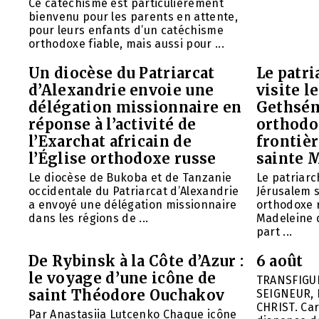
Ce catéchisme est particulièrement
bienvenu pour les parents en attente,
pour leurs enfants d’un catéchisme
orthodoxe fiable, mais aussi pour ...
Un diocèse du Patriarcat
Le patri
d’Alexandrie envoie une
visite l
délégation missionnaire en
Gethsém
réponse à l’activité de
orthodo
l’Exarchat africain de
frontièr
l’Église orthodoxe russe
sainte 
Le diocèse de Bukoba et de Tanzanie
Le patriarc
occidentale du Patriarcat d’Alexandrie
Jérusalem 
a envoyé une délégation missionnaire
orthodoxe 
dans les régions de ...
Madeleine d
part ...
De Rybinsk à la Côte d’Azur :
6 août
le voyage d’une icône de
TRANSFIGU
saint Théodore Ouchakov
SEIGNEUR, 
CHRIST. Car
Par Anastasiia Lutcenko Chaque icône