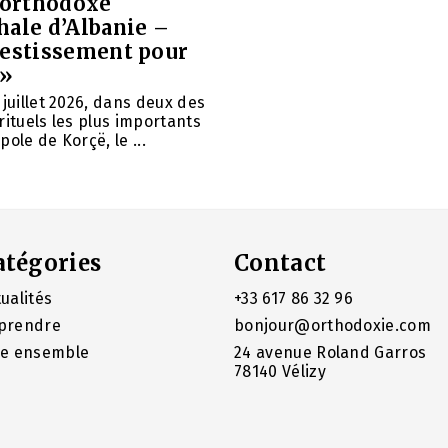
e orthodoxe
hale d’Albanie –
vestissement pour
 »
 juillet 2026, dans deux des
rituels les plus importants
ole de Korçë, le ...
atégories
Contact
ualités
+33 617 86 32 96
prendre
bonjour@orthodoxie.com
re ensemble
24 avenue Roland Garros
78140 Vélizy