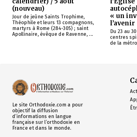
calendrier) / 5 août
l’Églis
(nouveau)
autocép
« un in
Jour de jeûne Saints Trophime,
l’avenir
Théophile et leurs 13 compagnons,
martyrs à Rome (284-305) ; saint
Du 23 au 30
Apollinaire, évêque de Ravenne, ...
centres spi
de la métrop
C
Act
Ap
Le site Orthodoxie.com a pour
Êt
objectif la diffusion
d’informations en langue
française sur l’orthodoxie en
France et dans le monde.