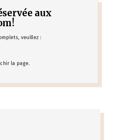
 réservée aux
om!
mplets, veuillez :
chir la page.