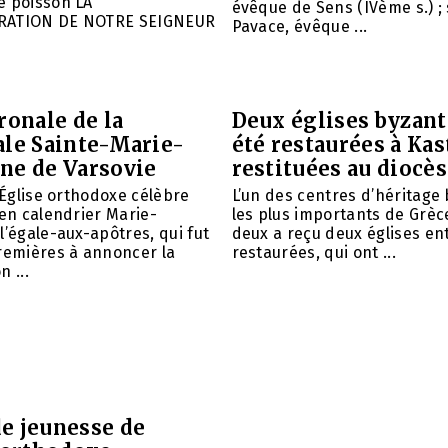
e poisson LA
évêque de Sens (IVème s.) ; 
RATION DE NOTRE SEIGNEUR
Pavace, évêque ...
ronale de la
Deux églises byzant
ale Sainte-Marie-
été restaurées à Kas
ne de Varsovie
restituées au diocè
l’Église orthodoxe célèbre
L’un des centres d’héritage
ien calendrier Marie-
les plus importants de Grèce
l’égale-aux-apôtres, qui fut
deux a reçu deux églises e
remières à annoncer la
restaurées, qui ont ...
 ...
e jeunesse de