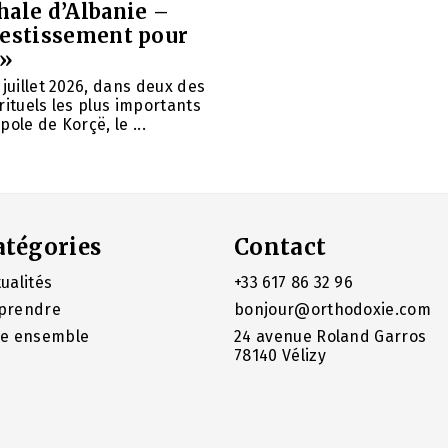
hale d’Albanie –
vestissement pour
 »
 juillet 2026, dans deux des
rituels les plus importants
ole de Korçë, le ...
atégories
Contact
ualités
+33 617 86 32 96
prendre
bonjour@orthodoxie.com
re ensemble
24 avenue Roland Garros
78140 Vélizy