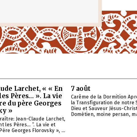
ude Larchet, « « En
7 août
les Pères… ». La vie
Carême de la Dormition Apr
vre du père Georges
la Transfiguration de notre 
Dieu et Sauveur Jésus-Christ
ky »
Dométien, moine persan, mar
raître: Jean-Claude Larchet,
t les Pères… ”. La vie et
Père Georges Florovsky », ...