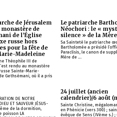
arche de Jérusalem
Le patriarche Barth
e monastère de
Néochori : le « mys
ani de l’Église
silence » de la Mère
xe russe hors
Sa Sainteté le patriarche 
es pour la fête de
Bartholomée a présidé l’offi
Paraclisis, le canon de suppl
Marie-Madeleine
Mère de ...
he Théophile III de
s’est rendu au monastère
russe Sainte-Marie-
e Gethsémani, où il a pris
24 juillet (ancien
calendrier)/6 août (
RATION DE NOTRE
DIEU ET SAUVEUR JÉSUS-
Sainte Christine, mégalomar
ême de la dormition,
en Phénicie (vers 300) ; sain
e poisson LA
évêque de Sens (IVème s.) ; 