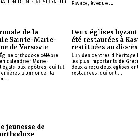
RATION DE NOTRE SEIGNEUR
Pavace, évêque ...
ronale de la
Deux églises byzant
ale Sainte-Marie-
été restaurées à Kas
ne de Varsovie
restituées au diocè
l’Église orthodoxe célèbre
L’un des centres d’héritage
ien calendrier Marie-
les plus importants de Grèce
l’égale-aux-apôtres, qui fut
deux a reçu deux églises e
remières à annoncer la
restaurées, qui ont ...
 ...
e jeunesse de
e orthodoxe