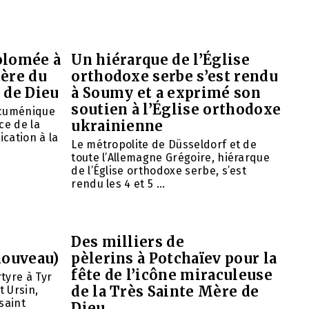
olomée à
Un hiérarque de l’Église
tère du
orthodoxe serbe s’est rendu
 de Dieu
à Soumy et a exprimé son
soutien à l’Église orthodoxe
œcuménique
ukrainienne
ce de la
ication à la
Le métropolite de Düsseldorf et de
toute l’Allemagne Grégoire, hiérarque
de l’Église orthodoxe serbe, s’est
rendu les 4 et 5 ...
Des milliers de
nouveau)
pèlerins à Potchaïev pour la
fête de l’icône miraculeuse
tyre à Tyr
de la Très Sainte Mère de
t Ursin,
saint
Dieu