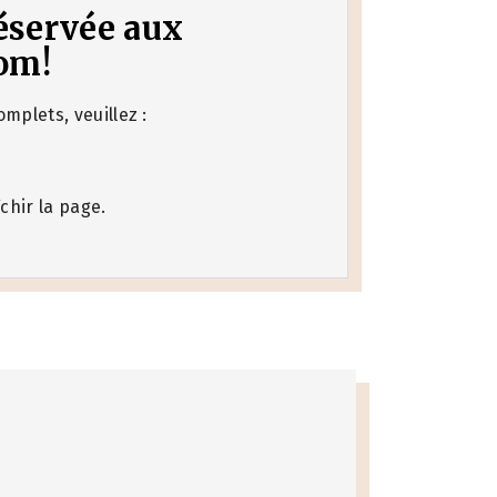
 réservée aux
om!
mplets, veuillez :
chir la page.