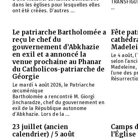
TRANSFIGU
dans les églises pour lesquelles elles
...
ont été créées. D’autres ...
Le patriarche Bartholomée a
Fête pat
reçu le chef du
cathédr
gouvernement d’Abkhazie
Madelei
en exil et a annoncé la
Le 4 août, 
venue prochaine au Phanar
selon l’anc
Madeleine, 
du Catholicos-patriarche de
l’une des p
Géorgie
Résurrection
Le mardi 4 août 2026, le Patriarche
œcuménique
Bartholomée a rencontré M. Giorgi
Jincharadze, chef du gouvernement en
exil de la République autonome
d’Abkhazie. Lors de la ...
23 juillet (ancien
Camps d
calendrier) / 5 août
l’Églis