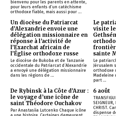
bienvenu pour les parents en attente,
pour leurs enfants d’un catéchisme
orthodoxe fiable, mais aussi pour ...
Un diocèse du Patriarcat
Le patri
d’Alexandrie envoie une
visite l
délégation missionnaire en
Gethsém
réponse à l’activité de
orthodo
l’Exarchat africain de
frontièr
l’Église orthodoxe russe
sainte 
Le diocèse de Bukoba et de Tanzanie
Le patriarc
occidentale du Patriarcat d’Alexandrie
Jérusalem 
a envoyé une délégation missionnaire
orthodoxe 
dans les régions de ...
Madeleine d
part ...
De Rybinsk à la Côte d’Azur :
6 août
le voyage d’une icône de
TRANSFIGU
saint Théodore Ouchakov
SEIGNEUR, 
CHRIST. Car
Par Anastasiia Lutcenko Chaque icône
dispense d
a une histoire. Certaines demeurent