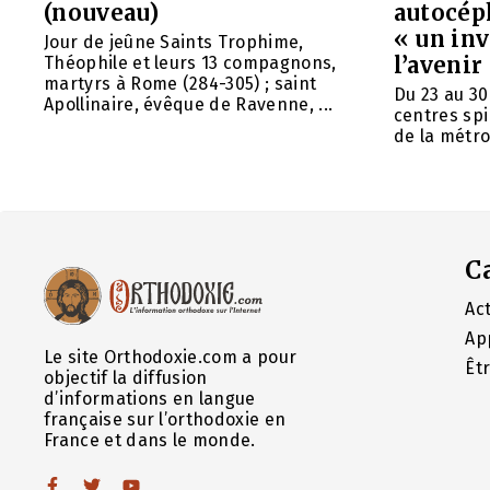
(nouveau)
autocép
« un in
Jour de jeûne Saints Trophime,
l’avenir
Théophile et leurs 13 compagnons,
martyrs à Rome (284-305) ; saint
Du 23 au 30
Apollinaire, évêque de Ravenne, ...
centres spi
de la métrop
C
Act
Ap
Le site Orthodoxie.com a pour
Êt
objectif la diffusion
d’informations en langue
française sur l’orthodoxie en
France et dans le monde.