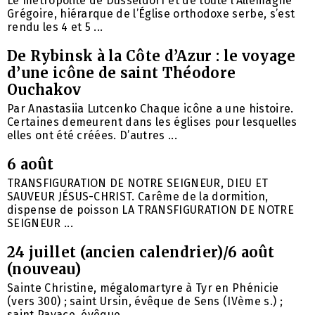
Le métropolite de Düsseldorf et de toute l’Allemagne
Grégoire, hiérarque de l’Église orthodoxe serbe, s’est
rendu les 4 et 5 ...
De Rybinsk à la Côte d’Azur : le voyage
d’une icône de saint Théodore
Ouchakov
Par Anastasiia Lutcenko Chaque icône a une histoire.
Certaines demeurent dans les églises pour lesquelles
elles ont été créées. D’autres ...
6 août
TRANSFIGURATION DE NOTRE SEIGNEUR, DIEU ET
SAUVEUR JÉSUS-CHRIST. Carême de la dormition,
dispense de poisson LA TRANSFIGURATION DE NOTRE
SEIGNEUR ...
24 juillet (ancien calendrier)/6 août
(nouveau)
Sainte Christine, mégalomartyre à Tyr en Phénicie
(vers 300) ; saint Ursin, évêque de Sens (IVème s.) ;
saint Pavace, évêque ...