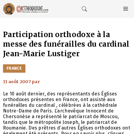
Aller
au
M
contenu
Participation orthodoxe à la
messe des funérailles du cardinal
Jean-Marie Lustiger
CATÉGORIES
FRANCE
11 août 2007
par
Le 10 août dernier, des représentants des Églises
orthodoxes présentes en France, ont assisté aux
funérailles du cardinal , célébrées à la cathédrale
Notre-Dame de Paris. L’archevêque Innocent de
Chersonèse a représenté le patriarcat de Moscou,
tandis que le métropolite Joseph, le patriarcat de
Roumanie. Des prêtres d’autres Églises orthodoxes ont
également été présents. Pour en savoir plus, cliquez