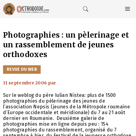
Aller
au
M
contenu
Photographies : un pèlerinage et
un rassemblement de jeunes
orthodoxes
CATÉGORIES
REVUE DU WEB
11 septembre 2006
par
Sur le weblog du père Iulian Nistea: plus de 1500
photographies du pèlerinage des jeunes de
l’association Nepsis (jeunes de la Métropole roumaine
d’Europe occidentale et méridionale) du 7 au 21 août
dernier en Roumanie. Deuxième galerie de
photographies mise en ligne depuis peu : 154
photographies du rassemblement, organisé du 7
septembre à hier, du Festival de la jeunesse orthodoxe.