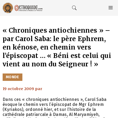
Aller
au
M
contenu
« Chroniques antiochiennes » –
par Carol Saba: le père Ephrem,
en kénose, en chemin vers
l’épiscopat … « Béni est celui qui
vient au nom du Seigneur ! »
CATÉGORIES
MONDE
19 octobre 2009
par
Dans ces « chroniques antiochiennes », Carol Saba
évoque le chemin vers l’épiscopat de Mgr Ephrem
(Kyriakos), ordonné hier, et sur l’histoire de la
cathédrale patriarcale à Damas, Al Maryamiyeh,