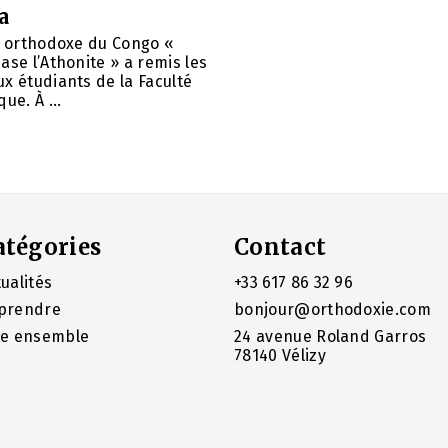
a
é orthodoxe du Congo «
ase l’Athonite » a remis les
x étudiants de la Faculté
ue. À ...
atégories
Contact
ualités
+33 617 86 32 96
prendre
bonjour@orthodoxie.com
re ensemble
24 avenue Roland Garros
78140 Vélizy