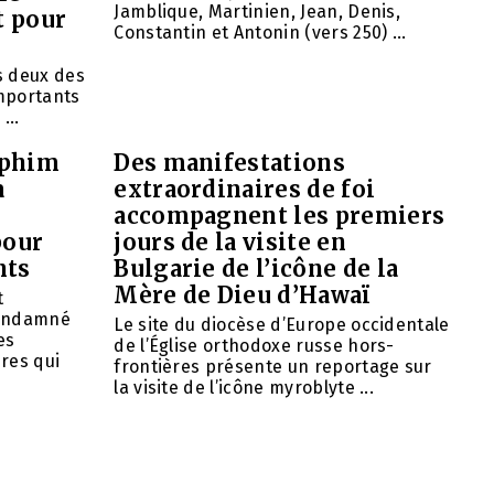
Jamblique, Martinien, Jean, Denis,
t pour
Constantin et Antonin (vers 250) ...
ns deux des
importants
...
aphim
Des manifestations
à
extraordinaires de foi
accompagnent les premiers
pour
jours de la visite en
nts
Bulgarie de l’icône de la
Mère de Dieu d’Hawaï
t
condamné
Le site du diocèse d’Europe occidentale
es
de l’Église orthodoxe russe hors-
res qui
frontières présente un reportage sur
la visite de l’icône myroblyte ...