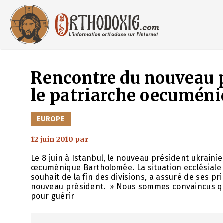
Aller
au
contenu
Rencontre du nouveau p
le patriarche oecumén
CATÉGORIES
EUROPE
12 juin 2010
par
Le 8 juin à Istanbul, le nouveau président ukraini
œcuménique Bartholomée. La situation ecclésiale e
souhait de la fin des divisions, a assuré de ses pri
nouveau président. » Nous sommes convaincus que
pour guérir