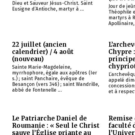
Dieu et Sauveur Jésus-Christ. Saint
Jour de jeû
Eusigne d’Antioche, martyr à ...
Théophile 
martyrs à R
Apollinaire
22 juillet (ancien
L’arche
calendrier) / 4 août
Chypre 
(nouveau)
principe
chyprio
Sainte Marie-Magdeleine,
myrrhophore, égale aux apôtres (Ier
L’archevêq
s.) ; saint Panchaire, évêque de
appelé dim
Besançon (vers 346) ; saint Wandrille,
concessions
abbé de Fontenelle ...
et à respect
Le Patriarche Daniel de
Remise 
Roumanie : « Seul le Christ
faculté 
sauve l’Église priante au
l’Unive