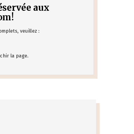
 réservée aux
om!
mplets, veuillez :
chir la page.