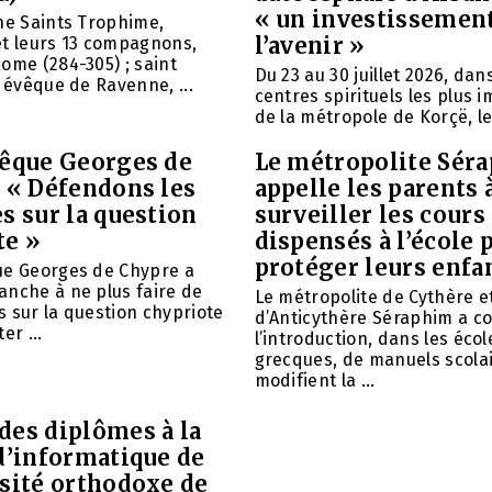
« un investissemen
ne Saints Trophime,
l’avenir »
et leurs 13 compagnons,
ome (284-305) ; saint
Du 23 au 30 juillet 2026, da
, évêque de Ravenne, ...
centres spirituels les plus 
de la métropole de Korçë, le 
vêque Georges de
Le métropolite Sér
: « Défendons les
appelle les parents 
s sur la question
surveiller les cours
te »
dispensés à l’école 
protéger leurs enfa
ue Georges de Chypre a
anche à ne plus faire de
Le métropolite de Cythère e
 sur la question chypriote
d’Anticythère Séraphim a 
er ...
l’introduction, dans les écol
grecques, de manuels scolai
modifient la ...
des diplômes à la
d’informatique de
rsité orthodoxe de