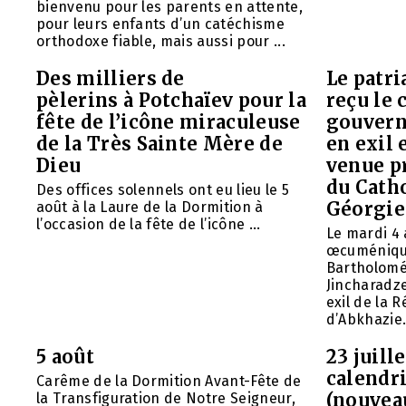
bienvenu pour les parents en attente,
pour leurs enfants d’un catéchisme
orthodoxe fiable, mais aussi pour ...
Des milliers de
Le patr
pèlerins à Potchaïev pour la
reçu le 
fête de l’icône miraculeuse
gouvern
de la Très Sainte Mère de
en exil 
Dieu
venue p
du Cath
Des offices solennels ont eu lieu le 5
Géorgie
août à la Laure de la Dormition à
l’occasion de la fête de l’icône ...
Le mardi 4 
œcuméniq
Bartholomé
Jincharadz
exil de la
d’Abkhazie. 
5 août
23 juill
calendri
Carême de la Dormition Avant-Fête de
(nouvea
la Transfiguration de Notre Seigneur,