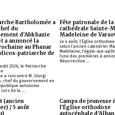
iarche Bartholomée a
Fête patronale de la
chef du
cathédrale Sainte-M
ement d’Abkhazie
Madeleine de Varso
et a annoncé la
Le 4 août, l’Église orthodox
rochaine au Phanar
selon l’ancien calendrier Ma
Madeleine, l’égale-aux-apôtr
olicos-patriarche de
l’une des premières à annon
Résurrection ...
août 2026, le Patriarche
ue
e a rencontré M. Giorgi
e, chef du gouvernement en
 République autonome
Lors de la ...
et (ancien
Camps de jeunesse 
er) / 5 août
l’Église orthodoxe
u)
autocéphale d’Alban