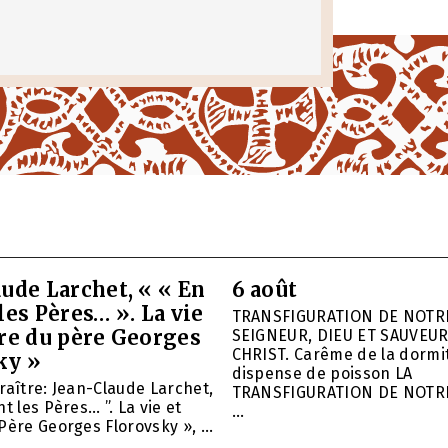
ude Larchet, « « En
6 août
les Pères… ». La vie
TRANSFIGURATION DE NOTR
vre du père Georges
SEIGNEUR, DIEU ET SAUVEUR
CHRIST. Carême de la dormit
ky »
dispense de poisson LA
raître: Jean-Claude Larchet,
TRANSFIGURATION DE NOTR
t les Pères… ”. La vie et
...
Père Georges Florovsky », ...