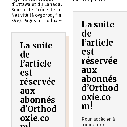
d’Ottawa et du Canada.
Source de l’icône de la
Nativité (Novgorod, fin
XVe): Pages orthodoxes
La suite
de
l’article
La suite
est
de
réservée
l’article
aux
est
abonnés
réservée
d’Orthod
aux
oxie.co
abonnés
m!
d’Orthod
oxie.co
Pour accéder à
un nombre