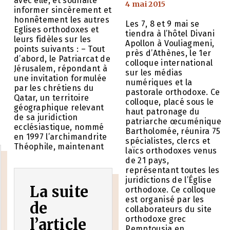
avec elle, et souhaite
4 mai 2015
informer sincèrement et
honnêtement les autres
Les 7, 8 et 9 mai se
Eglises orthodoxes et
tiendra à l’hôtel Divani
leurs fidèles sur les
Apollon à Vouliagmeni,
points suivants : – Tout
près d’Athènes, le 1er
d’abord, le Patriarcat de
colloque international
s
Jérusalem, répondant à
sur les médias
une invitation formulée
numériques et la
par les chrétiens du
pastorale orthodoxe. Ce
Qatar, un territoire
colloque, placé sous le
géographique relevant
haut patronage du
de sa juridiction
patriarche œcuménique
ecclésiastique, nommé
Bartholomée, réunira 75
en 1997 l’archimandrite
spécialistes, clercs et
Théophile, maintenant
laïcs orthodoxes venus
de 21 pays,
représentant toutes les
juridictions de l’Église
La suite
orthodoxe. Ce colloque
est organisé par les
de
collaborateurs du site
orthodoxe grec
l’article
Pemptousia en