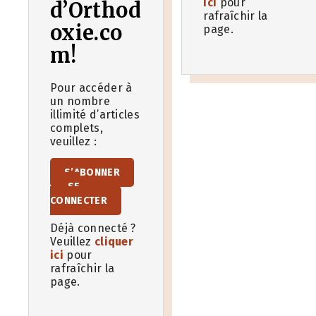
ici
pour
d’Orthod
rafraîchir la
oxie.co
page.
m!
Pour accéder à
un nombre
illimité d’articles
complets,
veuillez :
S’ABONNER
SE
CONNECTER
Déjà connecté ?
Veuillez
cliquer
ici
pour
rafraîchir la
page.