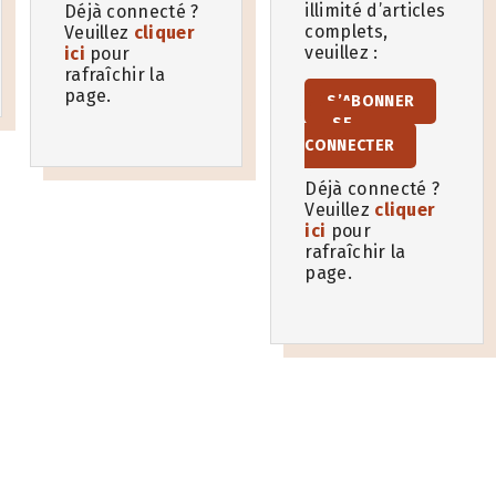
illimité d’articles
Déjà connecté ?
complets,
Veuillez
cliquer
veuillez :
ici
pour
rafraîchir la
page.
S’ABONNER
SE
CONNECTER
Déjà connecté ?
Veuillez
cliquer
ici
pour
rafraîchir la
page.