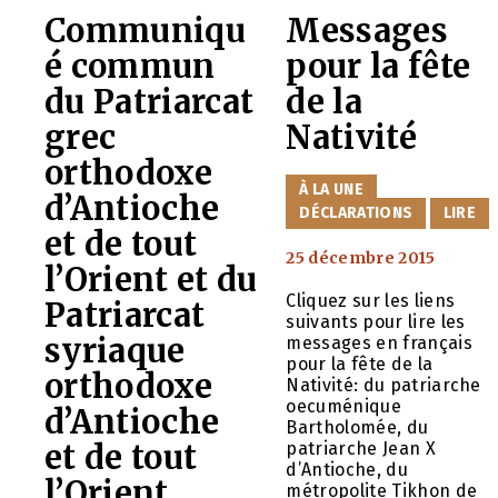
Communiqu
Messages
é commun
pour la fête
du Patriarcat
de la
grec
Nativité
orthodoxe
CATÉGORIES
À LA UNE
d’Antioche
DÉCLARATIONS
LIRE
et de tout
25 décembre 2015
l’Orient et du
Cliquez sur les liens
Patriarcat
suivants pour lire les
syriaque
messages en français
pour la fête de la
orthodoxe
Nativité: du patriarche
oecuménique
d’Antioche
Bartholomée, du
patriarche Jean X
et de tout
d’Antioche, du
l’Orient
métropolite Tikhon de