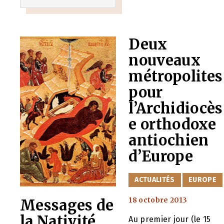
Deux
nouveaux
métropolites
pour
l’Archidiocès
e orthodoxe
antiochien
d’Europe
CATÉGORIES
ACTUALITÉS
EUROPE
18 octobre 2013
Messages de
la Nativité
Au premier jour (le 15