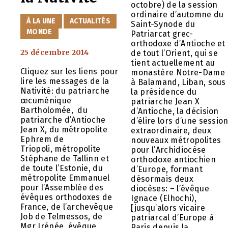
octobre) de la session
ordinaire d’automne du
CATÉGORIES
À LA UNE
ACTUALITÉS
Saint-Synode du
MONDE
Patriarcat grec-
orthodoxe d’Antioche et
25 décembre 2014
de tout l’Orient, qui se
tient actuellement au
Cliquez sur les liens pour
monastère Notre-Dame
lire les messages de la
à Balamand, Liban, sous
Nativité: du patriarche
la présidence du
œcuménique
patriarche Jean X
Bartholomée, du
d’Antioche, la décision
patriarche d’Antioche
d’élire lors d’une sessio
Jean X, du métropolite
extraordinaire, deux
Ephrem de
nouveaux métropolites
Triopoli, métropolite
pour l’Archidiocèse
Stéphane de Tallinn et
orthodoxe antiochien
de toute l’Estonie, du
d’Europe, formant
métropolite Emmanuel
désormais deux
pour l’Assemblée des
diocèses: – l’évêque
évêques orthodoxes de
Ignace (Elhochi),
France, de l’archevêque
[jusqu’alors vicaire
Job de Telmessos, de
patriarcal d’Europe à
Mgr Irénée, évêque
Paris depuis la