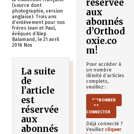
réservée
(source dont
aux
photographie, version
anglaise): Trois ans
abonnés
d’enlèvement pour nos
frères Jean et Paul,
d’Orthod
évêques d’Alep
oxie.co
Balamand, le 21 avril
2016 Nos
m!
Pour accéder à
La suite
un nombre
illimité d’articles
de
complets,
veuillez :
l’article
est
S’ABONNER
SE
réservée
CONNECTER
aux
Déjà connecté ?
abonnés
Veuillez
cliquer