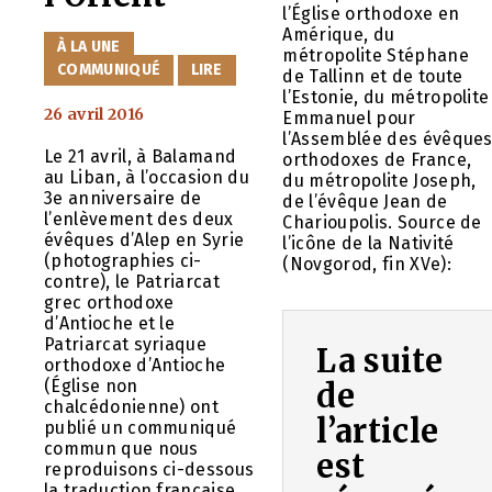
l’Église orthodoxe en
Amérique, du
CATÉGORIES
À LA UNE
métropolite Stéphane
COMMUNIQUÉ
LIRE
de Tallinn et de toute
l’Estonie, du métropolite
26 avril 2016
Emmanuel pour
l’Assemblée des évêque
Le 21 avril, à Balamand
orthodoxes de France,
au Liban, à l’occasion du
du métropolite Joseph,
3e anniversaire de
de l’évêque Jean de
l’enlèvement des deux
Charioupolis. Source de
évêques d’Alep en Syrie
l’icône de la Nativité
(photographies ci-
(Novgorod, fin XVe):
contre), le Patriarcat
grec orthodoxe
d’Antioche et le
Patriarcat syriaque
La suite
orthodoxe d’Antioche
(Église non
de
chalcédonienne) ont
l’article
publié un communiqué
commun que nous
est
reproduisons ci-dessous
la traduction française