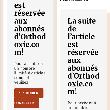
est
réservée
aux
La suite
abonnés
de
d’Orthod
l’article
oxie.co
est
m!
réservée
aux
Pour accéder à
abonnés
un nombre
illimité d’articles
d’Orthod
complets,
oxie.co
veuillez :
m!
S’ABONNER
SE
Pour accéder à
CONNECTER
un nombre