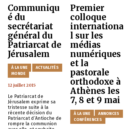
Communiqu
Premier
é du
colloque
secrétariat
internationa
général du
l sur les
Patriarcat de
médias
Jérusalem
numériques
et la
CATÉGORIES
À LA UNE
ACTUALITÉS
pastorale
MONDE
orthodoxe à
12 juillet 2015
Athènes les
Le Patriarcat de
7, 8 et 9 mai
Jérusalem exprime sa
tristesse suite à la
récente décision du
CATÉGORIES
À LA UNE
ANNONCES
Patriarcat d’Antioche de
CONFÉRENCES
rompre la communion