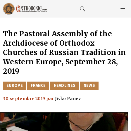
Aller
au
M
contenu
The Pastoral Assembly of the
Archdiocese of Orthodox
Churches of Russian Tradition in
Western Europe, September 28,
2019
CATÉGORIES
EUROPE
FRANCE
HEADLINES
NEWS
30 septembre 2019
par
Jivko Panev