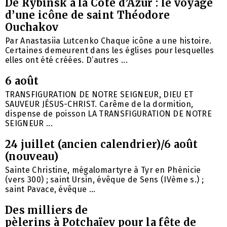
De Rybinsk à la Côte d’Azur : le voyage
d’une icône de saint Théodore
Ouchakov
Par Anastasiia Lutcenko Chaque icône a une histoire.
Certaines demeurent dans les églises pour lesquelles
elles ont été créées. D’autres ...
6 août
TRANSFIGURATION DE NOTRE SEIGNEUR, DIEU ET
SAUVEUR JÉSUS-CHRIST. Carême de la dormition,
dispense de poisson LA TRANSFIGURATION DE NOTRE
SEIGNEUR ...
24 juillet (ancien calendrier)/6 août
(nouveau)
Sainte Christine, mégalomartyre à Tyr en Phénicie
(vers 300) ; saint Ursin, évêque de Sens (IVème s.) ;
saint Pavace, évêque ...
Des milliers de
pèlerins à Potchaïev pour la fête de