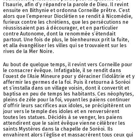
l’Isaurie, afin d’y répandre la parole de Dieu. Il revint
ensuite en Bithynie et ordonna Corneille prêtre. C’est
alors que l’empereur Dioclétien se rendit à Nicomédie,
furieux contre les chrétiens, que les persécutions ne
réussissaient pas à décourager, et en particulier
contre Autonome, dont la renommée s’étendait
partout. Une fois de plus, le bienheureux prit la fuite,
et alla évangéliser les villes qui se trouvaient sur les
rives de la Mer Noire.
Au bout de quelque temps, il revint vers Corneille pour
le consacrer évêque. Infatigable, il se rendit dans
l’ouest de l’Asie Mineure pour y déraciner l’idolâtrie et y
affermir les germes de la foi. Puis il retourna à Soréoi
et s’installa dans un village voisin, dont il convertit et
baptisa en peu de temps les habitants. Ces néophytes,
pleins de zèle pour la foi, voyant les païens continuer
d’offrir leurs sacrifices aux idoles, se précipitèrent un
jour vers le temple des idoles et en renversèrent
toutes les statues. Décidés à se venger, les païens
attendirent que le saint évêque vienne célébrer les
saints Mystères dans la chapelle de Soréoi. Ils
envahirent alors l’église et massacrèrent tous ceux qui