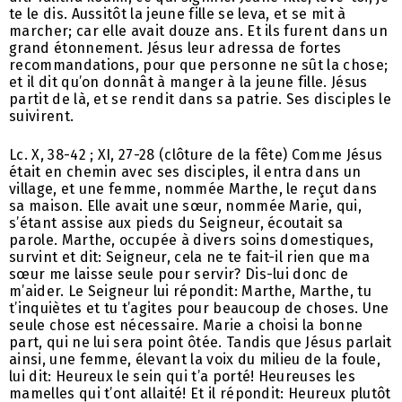
te le dis. Aussitôt la jeune fille se leva, et se mit à
marcher; car elle avait douze ans. Et ils furent dans un
grand étonnement. Jésus leur adressa de fortes
recommandations, pour que personne ne sût la chose;
et il dit qu’on donnât à manger à la jeune fille. Jésus
partit de là, et se rendit dans sa patrie. Ses disciples le
suivirent.
Lc. X, 38-42 ; XI, 27-28 (clôture de la fête) Comme Jésus
était en chemin avec ses disciples, il entra dans un
village, et une femme, nommée Marthe, le reçut dans
sa maison. Elle avait une sœur, nommée Marie, qui,
s’étant assise aux pieds du Seigneur, écoutait sa
parole. Marthe, occupée à divers soins domestiques,
survint et dit: Seigneur, cela ne te fait-il rien que ma
sœur me laisse seule pour servir? Dis-lui donc de
m’aider. Le Seigneur lui répondit: Marthe, Marthe, tu
t’inquiètes et tu t’agites pour beaucoup de choses. Une
seule chose est nécessaire. Marie a choisi la bonne
part, qui ne lui sera point ôtée. Tandis que Jésus parlait
ainsi, une femme, élevant la voix du milieu de la foule,
lui dit: Heureux le sein qui t’a porté! Heureuses les
mamelles qui t’ont allaité! Et il répondit: Heureux plutôt