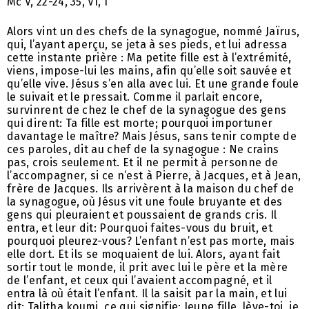
Mc V, 22-24, 35, VI, I
Alors vint un des chefs de la synagogue, nommé Jaïrus,
qui, l’ayant aperçu, se jeta à ses pieds, et lui adressa
cette instante prière : Ma petite fille est à l’extrémité,
viens, impose-lui les mains, afin qu’elle soit sauvée et
qu’elle vive. Jésus s’en alla avec lui. Et une grande foule
le suivait et le pressait. Comme il parlait encore,
survinrent de chez le chef de la synagogue des gens
qui dirent: Ta fille est morte; pourquoi importuner
davantage le maître? Mais Jésus, sans tenir compte de
ces paroles, dit au chef de la synagogue : Ne crains
pas, crois seulement. Et il ne permit à personne de
l’accompagner, si ce n’est à Pierre, à Jacques, et à Jean,
frère de Jacques. Ils arrivèrent à la maison du chef de
la synagogue, où Jésus vit une foule bruyante et des
gens qui pleuraient et poussaient de grands cris. Il
entra, et leur dit: Pourquoi faites-vous du bruit, et
pourquoi pleurez-vous? L’enfant n’est pas morte, mais
elle dort. Et ils se moquaient de lui. Alors, ayant fait
sortir tout le monde, il prit avec lui le père et la mère
de l’enfant, et ceux qui l’avaient accompagné, et il
entra là où était l’enfant. Il la saisit par la main, et lui
dit: Talitha koumi, ce qui signifie: Jeune fille, lève-toi, je