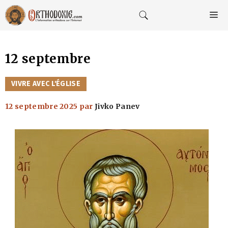
Aller
au
M
contenu
12 septembre
CATÉGORIES
VIVRE AVEC L'ÉGLISE
12 septembre 2025
par
Jivko Panev