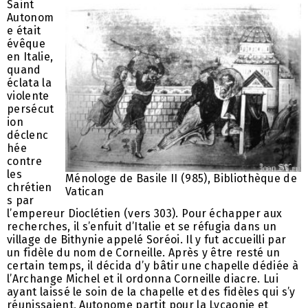
Saint
Autonom
e était
évêque
en Italie,
quand
éclata la
violente
persécut
ion
déclenc
hée
contre
les
Ménologe de Basile II (985), Bibliothèque de
chrétien
Vatican
s par
l’empereur Dioclétien (vers 303). Pour échapper aux
recherches, il s’enfuit d’Italie et se réfugia dans un
village de Bithynie appelé Soréoi. Il y fut accueilli par
un fidèle du nom de Corneille. Après y être resté un
certain temps, il décida d’y bâtir une chapelle dédiée à
l’Archange Michel et il ordonna Corneille diacre. Lui
ayant laissé le soin de la chapelle et des fidèles qui s’y
réunissaient, Autonome partit pour la Lycaonie et