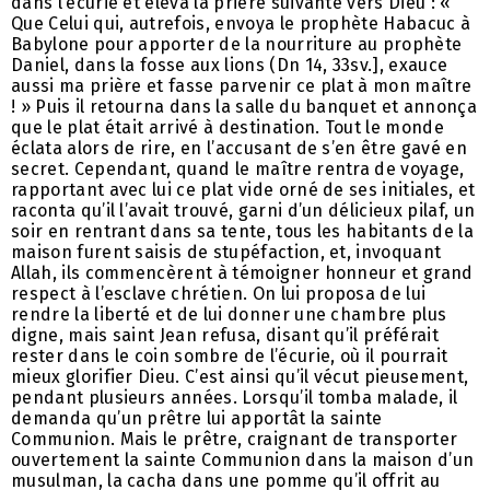
dans l’écurie et éleva la prière suivante vers Dieu : «
Que Celui qui, autrefois, envoya le prophète Habacuc à
Babylone pour apporter de la nourriture au prophète
Daniel, dans la fosse aux lions (Dn 14, 33sv.], exauce
aussi ma prière et fasse parvenir ce plat à mon maître
! » Puis il retourna dans la salle du banquet et annonça
que le plat était arrivé à destination. Tout le monde
éclata alors de rire, en l’accusant de s’en être gavé en
secret. Cependant, quand le maître rentra de voyage,
rapportant avec lui ce plat vide orné de ses initiales, et
raconta qu’il l’avait trouvé, garni d’un délicieux pilaf, un
soir en rentrant dans sa tente, tous les habitants de la
maison furent saisis de stupéfaction, et, invoquant
Allah, ils commencèrent à témoigner honneur et grand
respect à l’esclave chrétien. On lui proposa de lui
rendre la liberté et de lui donner une chambre plus
digne, mais saint Jean refusa, disant qu’il préférait
rester dans le coin sombre de l’écurie, où il pourrait
mieux glorifier Dieu. C’est ainsi qu’il vécut pieusement,
pendant plusieurs années. Lorsqu’il tomba malade, il
demanda qu’un prêtre lui apportât la sainte
Communion. Mais le prêtre, craignant de transporter
ouvertement la sainte Communion dans la maison d’un
musulman, la cacha dans une pomme qu’il offrit au