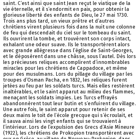
saint. C’est ainsi que saint Jean reçut le viatique de la
vie éternelle, et il s’endormit en paix, pour obtenir la
glorieuse liberté des enfants de Dieu, le 27 mai 1730.
Trois ans plus tard, un vieux prêtre et d’autres
chrétiens virent plusieurs fois dans la nuit une colonne
de feu qui descendait du ciel sur le tombeau du saint.
Ils ouvrirent la tombe, et trouvèrent son corps intact,
exhalant une odeur suave. Ils le transportèrent alors
avec grande allégresse dans l’église de Saint-Georges,
et le déposèrent dans une châsse, sous l’autel. Dès lors
les précieuses reliques accomplirent d’innombrables
miracles pour les chrétiens de Cappadoce, et même
pour des musulmans. Lors du pillage du village par les
troupes d’Osman Pacha, en 1832, les reliques furent
jetées au feu par les soldats turcs. Mais elles restèrent
inaltérables, et le saint apparut au milieu des flammes,
menaçant les soldats impies. Les Turcs effrayés
abandonnèrent tout leur butin et s’enfuirent du village.
Une autre fois, le saint apparut pour retenir de ses
deux mains le toit de l’école grecque qui s’écroulait, et
il sauva ainsi les vingt enfants qui se trouvaient à
l’intérieur. Lors de l’expulsion des Grecs d’Asie Mineure
(1922), les chrétiens de Prokopion transportèrent avec
eux en Grèce, au village de Nouveau-Prokopion, dans