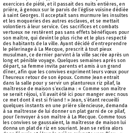
exercices de piété, et il passait des nuits entières, en
prière, à genoux sur le parvis de l’église voisine dédiée
à saint Georges. Il acceptait sans murmure les insultes
et les moqueries des autres esclaves, et se mettait
volontiers à leur service. Ces sacrifices et combats
vertueux ne restèrent pas sans effets bénéfiques pour
son maître, qui devint le plus riche et le plus respecté
des habitants de la ville. Ayant décidé d’entreprendre
le pèlerinage à La Mecque, prescrit à tout pieux
musulman, ce dernier parvint à la ville sacrée après un
long et pénible voyage. Quelques semaines après son
départ, sa femme invita parents et amis à un grand
dîner, afin que les convives expriment leurs vœux pour
l’heureux retour de son époux. Comme Jean entrait
dans la salle pour y servir un plantureux riz pilaf, la
maîtresse de maison s’exclama : « Comme son maître
se serait réjoui, s’il avait été ici pour manger avec nous
ce met dont il est si friand ! » Jean, s’étant recueilli
quelques instants en une prière silencieuse, demanda
à sa maîtresse de lui donner un plat garni de ce pilaf,
pour l’envoyer à son maître à La Mecque. Comme tous
les convives se gaussaient, la maîtresse de maison lui
donna un plat de riz en souriant. Jean se retira alors