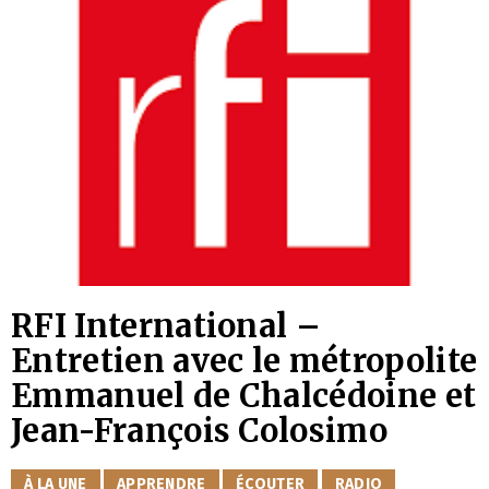
RFI International –
Entretien avec le métropolite
Emmanuel de Chalcédoine et
Jean-François Colosimo
CATÉGORIES
À LA UNE
APPRENDRE
ÉCOUTER
RADIO