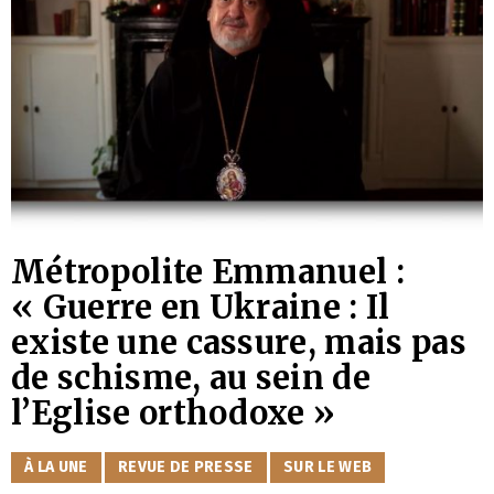
Métropolite Emmanuel :
« Guerre en Ukraine : Il
existe une cassure, mais pas
de schisme, au sein de
l’Eglise orthodoxe »
CATÉGORIES
À LA UNE
REVUE DE PRESSE
SUR LE WEB