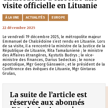
visite officielle en Lituanie
CATÉGORIES
À LA UNE
ACTUALITÉS
EUROPE
22 décembre 2025
Le vendredi 19 décembre 2025, le métropolite majeur
Emmanuel de Chalcédoine s’est rendu en Lituanie. Lors
de sa visite, il a rencontré la ministre de la Justice de la
République de Lituanie, Rita Tamašunienė ; le ministre
des Affaires étrangères, Kęstutis Budrys ; le vice-
ministre des Finances, Darius Sedeckas ; le nonce
apostolique, Mgr Georg Gänswein ; et le président de la
Conférence des évêques de Lituanie, Mgr Gintaras
Grušas,
La suite de l’article est
réservée aux abonnés