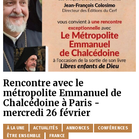
Rencontre avec le
métropolite Emmanuel de
Chalcédoine à Paris -
mercredi 26 février
CATÉGORIES
À LA UNE
ACTUALITÉS
ANNONCES
CONFÉRENCES
ÊTRE ENSEMBLE
FRANCE