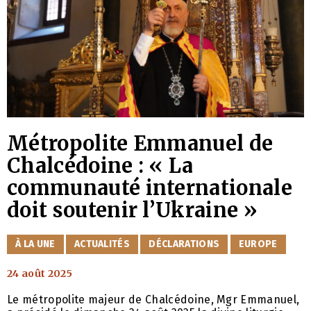
Métropolite Emmanuel de
Chalcédoine : « La
communauté internationale
doit soutenir l’Ukraine »
CATÉGORIES
À LA UNE
ACTUALITÉS
DÉCLARATIONS
EUROPE
24 août 2025
Le métropolite majeur de Chalcédoine, Mgr Emmanuel,