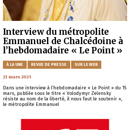
Interview du métropolite
Emmanuel de Chalcédoine à
l’hebdomadaire « Le Point »
CATÉGORIES
À LA UNE
REVUE DE PRESSE
SUR LE WEB
21 mars 2025
Dans une interview à l’hebdomadaire « Le Point » du 15
mars, publiée sous le titre « Volodymyr Zelensky
résiste au nom de la liberté, il nous faut le soutenir »,
le métropolite Emmanuel