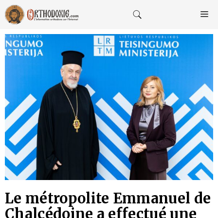
Aller
au
M
contenu
Le métropolite Emmanuel de
Chalcédoine a effectué une