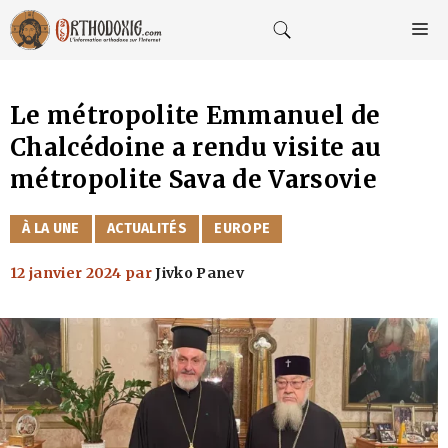
Aller
au
M
contenu
Le métropolite Emmanuel de
Chalcédoine a rendu visite au
métropolite Sava de Varsovie
CATÉGORIES
À LA UNE
ACTUALITÉS
EUROPE
12 janvier 2024
par
Jivko Panev