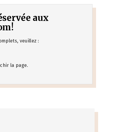
 réservée aux
om!
mplets, veuillez :
chir la page.