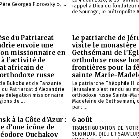
Père Georges Florovsky », ...
rappel à Dieu du fondateur 
de Souroge, le métropolite A
se du Patriarcat
Le patriarche de Jé
ndrie envoie une
visite le monastère
ion missionnaire en
Gethsémani de l’Égl
à l’activité de
orthodoxe russe ho
at africain de
frontières pour la f
 orthodoxe russe
sainte Marie-Madel
 de Bukoba et de Tanzanie
Le patriarche Théophile III 
 du Patriarcat d’Alexandrie
Jérusalem s’est rendu au m
ne délégation missionnaire
orthodoxe russe Sainte-Mar
ions de ...
Madeleine de Gethsémani, où
part ...
sk à la Côte d’Azur :
6 août
e d’une icône de
TRANSFIGURATION DE NOTR
héodore Ouchakov
SEIGNEUR, DIEU ET SAUVEUR