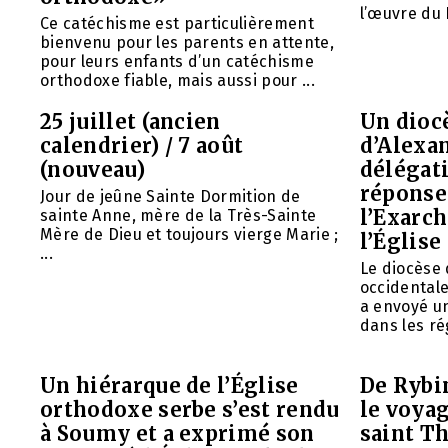
l’œuvre du 
Ce catéchisme est particulièrement
bienvenu pour les parents en attente,
pour leurs enfants d’un catéchisme
orthodoxe fiable, mais aussi pour ...
25 juillet (ancien
Un diocè
calendrier) / 7 août
d’Alexa
(nouveau)
délégat
réponse 
Jour de jeûne Sainte Dormition de
l’Exarch
sainte Anne, mère de la Très-Sainte
Mère de Dieu et toujours vierge Marie ;
l’Église
...
Le diocèse
occidentale
a envoyé u
dans les rég
Un hiérarque de l’Église
De Rybin
orthodoxe serbe s’est rendu
le voyag
à Soumy et a exprimé son
saint T