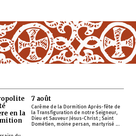
opolite
7 août
té
Carême de la Dormition Après-fête de
re en la
la Transfiguration de notre Seigneur,
Dieu et Sauveur Jésus-Christ ; Saint
rmition
Dométien, moine persan, martyrisé ...
ersaire du