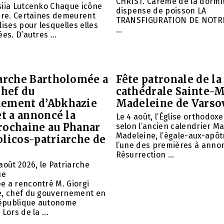
CHRIST. Carême de la dormit
siia Lutcenko Chaque icône
dispense de poisson LA
ire. Certaines demeurent
TRANSFIGURATION DE NOTR
lises pour lesquelles elles
...
es. D’autres ...
iarche Bartholomée a
Fête patronale de la
chef du
cathédrale Sainte-M
ement d’Abkhazie
Madeleine de Varso
et a annoncé la
Le 4 août, l’Église orthodox
rochaine au Phanar
selon l’ancien calendrier Ma
Madeleine, l’égale-aux-apôtr
olicos-patriarche de
l’une des premières à annon
Résurrection ...
août 2026, le Patriarche
ue
e a rencontré M. Giorgi
e, chef du gouvernement en
 République autonome
Lors de la ...