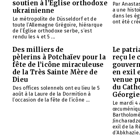
soutien à l’Église orthodoxe
Par Anasta
ukrainienne
a une histo
dans les ég
Le métropolite de Düsseldorf et de
ont été créé
toute l’Allemagne Grégoire, hiérarque
de l’Église orthodoxe serbe, s’est
rendu les 4 et 5 ...
Des milliers de
Le patr
pèlerins à Potchaïev pour la
reçu le 
fête de l’icône miraculeuse
gouvern
de la Très Sainte Mère de
en exil 
Dieu
venue p
du Cath
Des offices solennels ont eu lieu le 5
Géorgie
août à la Laure de la Dormition à
l’occasion de la fête de l’icône ...
Le mardi 4 
œcuméniq
Bartholomé
Jincharadz
exil de la
d’Abkhazie. 