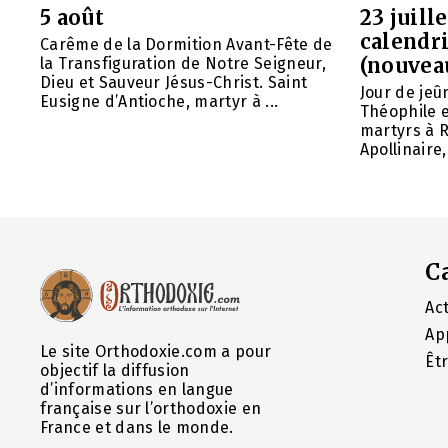
5 août
23 juill
calendri
Carême de la Dormition Avant-Fête de
(nouvea
la Transfiguration de Notre Seigneur,
Dieu et Sauveur Jésus-Christ. Saint
Jour de jeû
Eusigne d’Antioche, martyr à ...
Théophile 
martyrs à R
Apollinaire
C
Act
Ap
Le site Orthodoxie.com a pour
Êt
objectif la diffusion
d’informations en langue
française sur l’orthodoxie en
France et dans le monde.