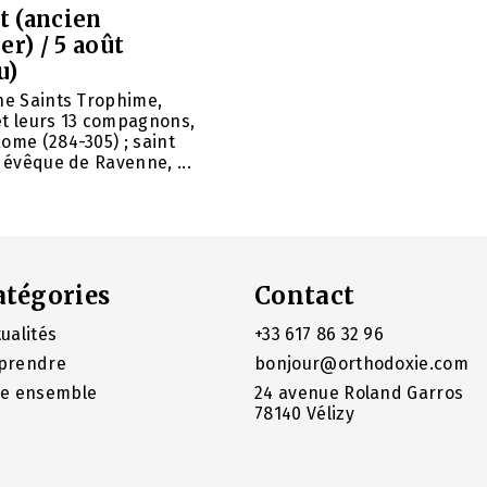
et (ancien
er) / 5 août
u)
ne Saints Trophime,
et leurs 13 compagnons,
ome (284-305) ; saint
, évêque de Ravenne, ...
atégories
Contact
ualités
+33 617 86 32 96
prendre
bonjour@orthodoxie.com
re ensemble
24 avenue Roland Garros
78140 Vélizy