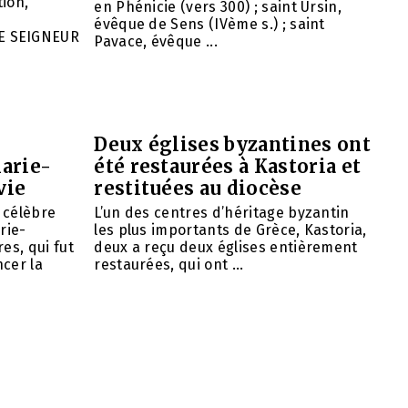
ion,
en Phénicie (vers 300) ; saint Ursin,
évêque de Sens (IVème s.) ; saint
E SEIGNEUR
Pavace, évêque ...
Deux églises byzantines ont
arie-
été restaurées à Kastoria et
vie
restituées au diocèse
e célèbre
L’un des centres d’héritage byzantin
rie-
les plus importants de Grèce, Kastoria,
es, qui fut
deux a reçu deux églises entièrement
cer la
restaurées, qui ont ...