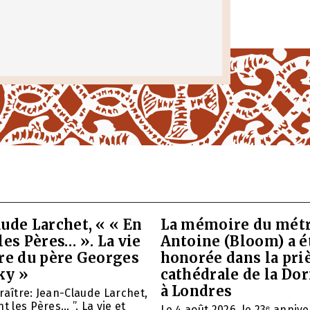
ude Larchet, « « En
La mémoire du métr
les Pères… ». La vie
Antoine (Bloom) a é
vre du père Georges
honorée dans la priè
ky »
cathédrale de la Do
à Londres
raître: Jean-Claude Larchet,
t les Pères… ”. La vie et
Le 4 août 2026, le 23ᵉ anniv