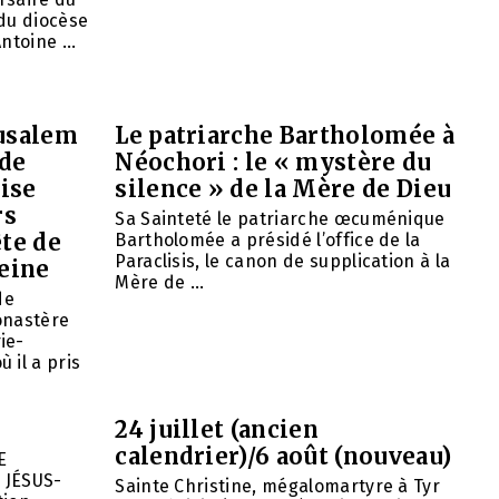
du diocèse
ntoine ...
rusalem
Le patriarche Bartholomée à
 de
Néochori : le « mystère du
ise
silence » de la Mère de Dieu
rs
Sa Sainteté le patriarche œcuménique
ête de
Bartholomée a présidé l’office de la
Paraclisis, le canon de supplication à la
eine
Mère de ...
de
onastère
ie-
 il a pris
24 juillet (ancien
calendrier)/6 août (nouveau)
E
 JÉSUS-
Sainte Christine, mégalomartyre à Tyr