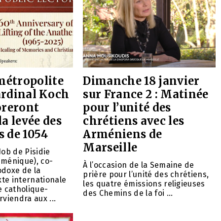
métropolite
Dimanche 18 janvier
cardinal Koch
sur France 2 : Matinée
reront
pour l’unité des
a levée des
chrétiens avec les
 de 1054
Arméniens de
Marseille
Job de Pisidie
uménique), co-
À l’occasion de la Semaine de
odoxe de la
prière pour l’unité des chrétiens,
te internationale
les quatre émissions religieuses
e catholique-
des Chemins de la foi ...
rviendra aux ...