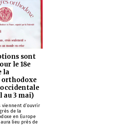
ptions sont
our le 18e
 la
é orthodoxe
 occidentale
l au 3 mai)
s viennent d’ouvrir
grès de la
hodoxe en Europe
 aura lieu près de