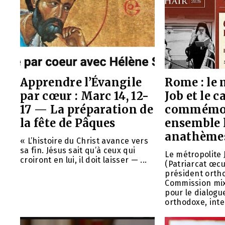
Apprendre l’Évangile
Rome : le 
par cœur : Marc 14, 12-
Job et le 
17 — La préparation de
commémo
la fête de Pâques
ensemble l
anathèmes
« L’histoire du Christ avance vers
sa fin. Jésus sait qu’à ceux qui
Le métropolite 
croiront en lui, il doit laisser — ...
(Patriarcat œc
président orth
Commission mix
pour le dialogu
orthodoxe, inte