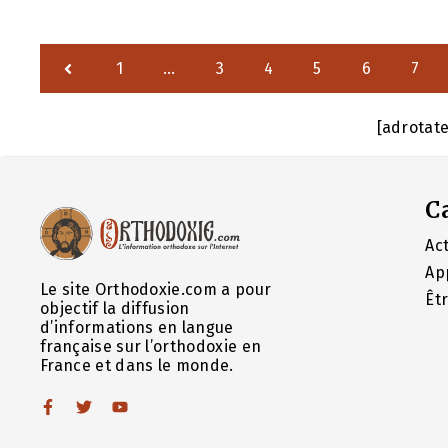
1
…
3
4
5
6
7
[adrotat
C
Act
Ap
Le site Orthodoxie.com a pour
Êt
objectif la diffusion
d’informations en langue
française sur l’orthodoxie en
France et dans le monde.