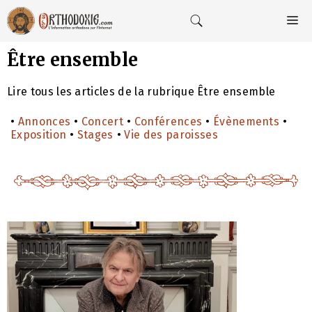
Aller
au
M
contenu
Être ensemble
Lire tous les articles de la rubrique Être ensemble
•
Annonces
•
Concert
•
Conférences
•
Évènements
•
Exposition
•
Stages
•
Vie des paroisses