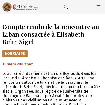
Aller
au
M
contenu
Compte rendu de la rencontre au
Liban consacrée à Elisabeth
Behr-Sigel
CATÉGORIES
NON CLASSÉ
11 mars 2009
par
Le 30 janvier dernier s’est tenu à Beyrouth, dans les
locaux de l’Académie libanaise des Beaux-arts, une
rencontre autour de la vie et de la personnalité
d’Élisabeth Behr-Sigel, théologienne orthodoxe du XX°
siècle. Organisée, sous l’égide de l’université de
théologie de Balamand par Amal Dibo, professeur
d’histoire des civilisations à l’AUB, et avec la
bénédiction du métropolite Georges Khodr, ce