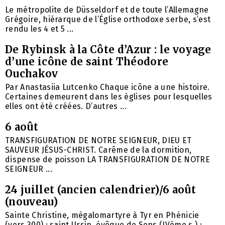
Le métropolite de Düsseldorf et de toute l’Allemagne
Grégoire, hiérarque de l’Église orthodoxe serbe, s’est
rendu les 4 et 5 ...
De Rybinsk à la Côte d’Azur : le voyage
d’une icône de saint Théodore
Ouchakov
Par Anastasiia Lutcenko Chaque icône a une histoire.
Certaines demeurent dans les églises pour lesquelles
elles ont été créées. D’autres ...
6 août
TRANSFIGURATION DE NOTRE SEIGNEUR, DIEU ET
SAUVEUR JÉSUS-CHRIST. Carême de la dormition,
dispense de poisson LA TRANSFIGURATION DE NOTRE
SEIGNEUR ...
24 juillet (ancien calendrier)/6 août
(nouveau)
Sainte Christine, mégalomartyre à Tyr en Phénicie
(vers 300) ; saint Ursin, évêque de Sens (IVème s.) ;