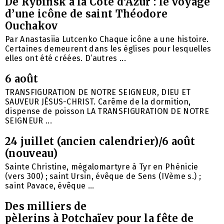
De Rybinsk à la Côte d’Azur : le voyage
d’une icône de saint Théodore
Ouchakov
Par Anastasiia Lutcenko Chaque icône a une histoire.
Certaines demeurent dans les églises pour lesquelles
elles ont été créées. D’autres ...
6 août
TRANSFIGURATION DE NOTRE SEIGNEUR, DIEU ET
SAUVEUR JÉSUS-CHRIST. Carême de la dormition,
dispense de poisson LA TRANSFIGURATION DE NOTRE
SEIGNEUR ...
24 juillet (ancien calendrier)/6 août
(nouveau)
Sainte Christine, mégalomartyre à Tyr en Phénicie
(vers 300) ; saint Ursin, évêque de Sens (IVème s.) ;
saint Pavace, évêque ...
Des milliers de
pèlerins à Potchaïev pour la fête de