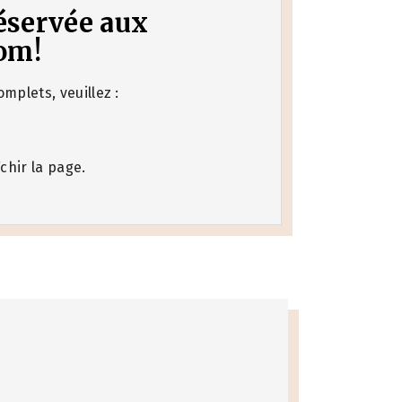
 réservée aux
om!
mplets, veuillez :
chir la page.