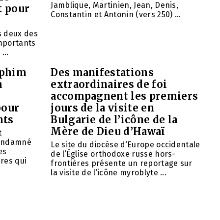
Jamblique, Martinien, Jean, Denis,
t pour
Constantin et Antonin (vers 250) ...
ns deux des
importants
...
aphim
Des manifestations
à
extraordinaires de foi
accompagnent les premiers
pour
jours de la visite en
nts
Bulgarie de l’icône de la
Mère de Dieu d’Hawaï
t
condamné
Le site du diocèse d’Europe occidentale
es
de l’Église orthodoxe russe hors-
res qui
frontières présente un reportage sur
la visite de l’icône myroblyte ...