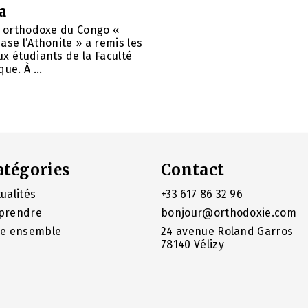
a
é orthodoxe du Congo «
ase l’Athonite » a remis les
x étudiants de la Faculté
ue. À ...
atégories
Contact
ualités
+33 617 86 32 96
prendre
bonjour@orthodoxie.com
re ensemble
24 avenue Roland Garros
78140 Vélizy