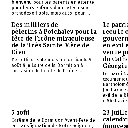
bienvenu pour les parents en attente,
pour leurs enfants d’un catéchisme
orthodoxe fiable, mais aussi pour ...
Des milliers de
Le patr
pèlerins à Potchaïev pour la
reçu le 
fête de l’icône miraculeuse
gouvern
de la Très Sainte Mère de
en exil 
Dieu
venue p
du Cath
Des offices solennels ont eu lieu le 5
Géorgie
août à la Laure de la Dormition à
l’occasion de la fête de l’icône ...
Le mardi 4 
œcuméniq
Bartholomé
Jincharadz
exil de la
d’Abkhazie. 
5 août
23 juill
calendri
Carême de la Dormition Avant-Fête de
(nouvea
la Transfiguration de Notre Seigneur,