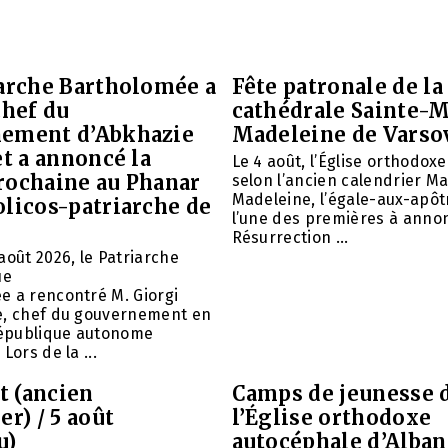
iarche Bartholomée a
Fête patronale de la
chef du
cathédrale Sainte-M
ement d’Abkhazie
Madeleine de Varso
et a annoncé la
Le 4 août, l’Église orthodox
rochaine au Phanar
selon l’ancien calendrier Ma
Madeleine, l’égale-aux-apôtr
olicos-patriarche de
l’une des premières à annon
Résurrection ...
août 2026, le Patriarche
ue
e a rencontré M. Giorgi
e, chef du gouvernement en
 République autonome
Lors de la ...
et (ancien
Camps de jeunesse 
er) / 5 août
l’Église orthodoxe
u)
autocéphale d’Alban