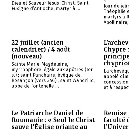
Dieu et Sauveur Jésus-Christ. Saint
Jour de jeû
Eusigne d’Antioche, martyr à ...
Théophile 
martyrs à R
Apollinaire
22 juillet (ancien
L’arche
calendrier) / 4 août
Chypre 
(nouveau)
principe
chyprio
Sainte Marie-Magdeleine,
myrrhophore, égale aux apôtres (Ier
L’archevêq
s.) ; saint Panchaire, évêque de
appelé dim
Besançon (vers 346) ; saint Wandrille,
concessions
abbé de Fontenelle ...
et à respect
Le Patriarche Daniel de
Remise 
Roumanie : « Seul le Christ
faculté 
sauve l’Église priante au
l’Unive