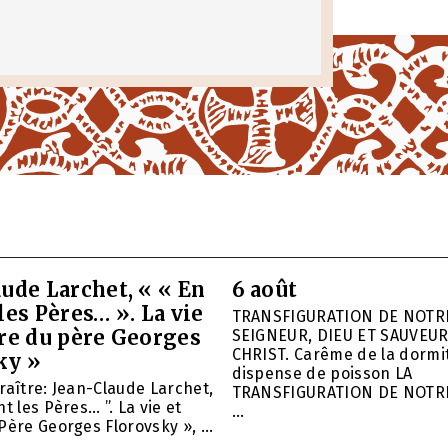
ude Larchet, « « En
6 août
les Pères… ». La vie
TRANSFIGURATION DE NOTR
vre du père Georges
SEIGNEUR, DIEU ET SAUVEUR
CHRIST. Carême de la dormit
ky »
dispense de poisson LA
raître: Jean-Claude Larchet,
TRANSFIGURATION DE NOTR
t les Pères… ”. La vie et
...
Père Georges Florovsky », ...