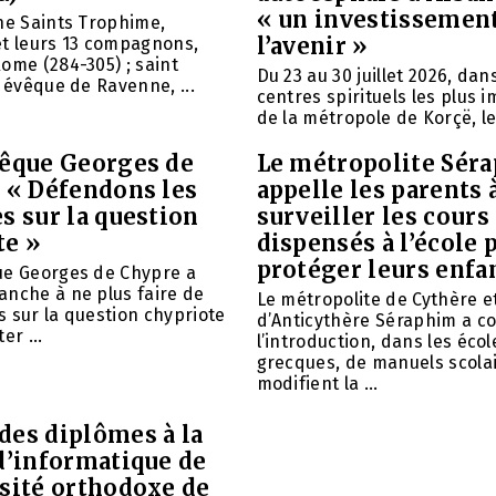
« un investissemen
ne Saints Trophime,
l’avenir »
et leurs 13 compagnons,
ome (284-305) ; saint
Du 23 au 30 juillet 2026, da
, évêque de Ravenne, ...
centres spirituels les plus 
de la métropole de Korçë, le 
vêque Georges de
Le métropolite Sér
: « Défendons les
appelle les parents 
s sur la question
surveiller les cours
te »
dispensés à l’école 
protéger leurs enfa
ue Georges de Chypre a
anche à ne plus faire de
Le métropolite de Cythère e
 sur la question chypriote
d’Anticythère Séraphim a 
er ...
l’introduction, dans les écol
grecques, de manuels scolai
modifient la ...
des diplômes à la
d’informatique de
rsité orthodoxe de