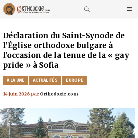
Aller
au
M
contenu
Déclaration du Saint-Synode de
l’Église orthodoxe bulgare à
l’occasion de la tenue de la « gay
pride » à Sofia
CATÉGORIES
À LA UNE
ACTUALITÉS
EUROPE
14 juin 2026
par
Orthodoxie.com