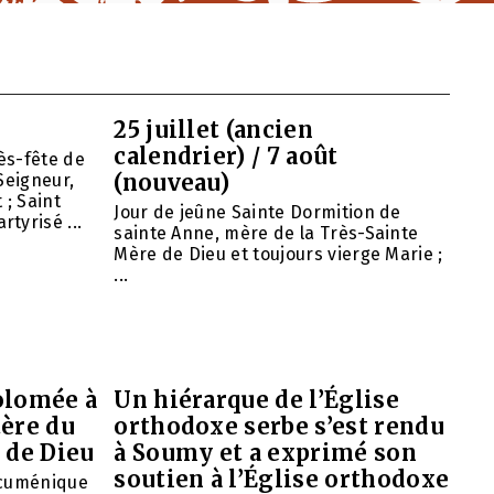
25 juillet (ancien
calendrier) / 7 août
ès-fête de
(nouveau)
Seigneur,
 ; Saint
Jour de jeûne Sainte Dormition de
tyrisé ...
sainte Anne, mère de la Très-Sainte
Mère de Dieu et toujours vierge Marie ;
...
olomée à
Un hiérarque de l’Église
tère du
orthodoxe serbe s’est rendu
 de Dieu
à Soumy et a exprimé son
soutien à l’Église orthodoxe
œcuménique