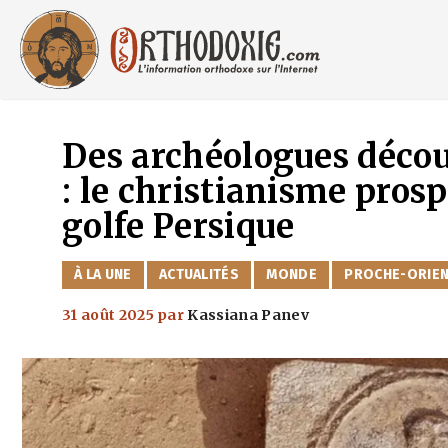
Aller
au
contenu
Des archéologues décou
: le christianisme prosp
golfe Persique
CATÉGORIES
À LA UNE
ACTUALITÉS
MONDE
PROCHE-ORIE
31 août 2025
par
Kassiana Panev