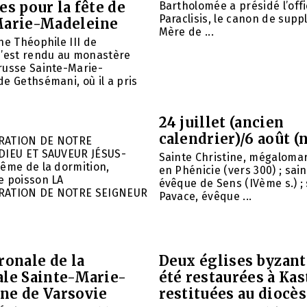
es pour la fête de
Bartholomée a présidé l’offi
Paraclisis, le canon de suppl
Marie-Madeleine
Mère de ...
he Théophile III de
s’est rendu au monastère
russe Sainte-Marie-
e Gethsémani, où il a pris
24 juillet (ancien
calendrier)/6 août (
RATION DE NOTRE
DIEU ET SAUVEUR JÉSUS-
Sainte Christine, mégalomar
ême de la dormition,
en Phénicie (vers 300) ; sain
e poisson LA
évêque de Sens (IVème s.) ; 
RATION DE NOTRE SEIGNEUR
Pavace, évêque ...
ronale de la
Deux églises byzant
ale Sainte-Marie-
été restaurées à Kas
ne de Varsovie
restituées au diocè