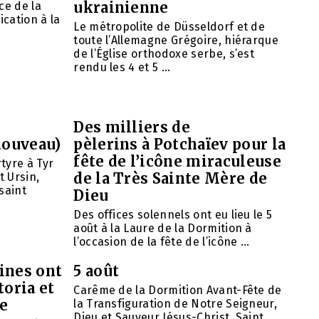
ukrainienne
ce de la
ication à la
Le métropolite de Düsseldorf et de
toute l’Allemagne Grégoire, hiérarque
de l’Église orthodoxe serbe, s’est
rendu les 4 et 5 ...
Des milliers de
nouveau)
pèlerins à Potchaïev pour la
fête de l’icône miraculeuse
tyre à Tyr
de la Très Sainte Mère de
t Ursin,
saint
Dieu
Des offices solennels ont eu lieu le 5
août à la Laure de la Dormition à
l’occasion de la fête de l’icône ...
ines ont
5 août
toria et
Carême de la Dormition Avant-Fête de
se
la Transfiguration de Notre Seigneur,
Dieu et Sauveur Jésus-Christ. Saint