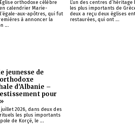
l’Église orthodoxe célèbre
L’un des centres d’héritage
ien calendrier Marie-
les plus importants de Grèce
l’égale-aux-apôtres, qui fut
deux a reçu deux églises e
remières à annoncer la
restaurées, qui ont ...
 ...
e jeunesse de
e orthodoxe
hale d’Albanie –
vestissement pour
 »
 juillet 2026, dans deux des
rituels les plus importants
ole de Korçë, le ...