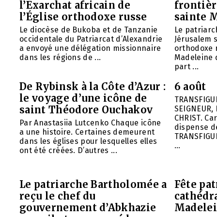
l’Exarchat africain de
frontièr
l’Église orthodoxe russe
sainte 
Le diocèse de Bukoba et de Tanzanie
Le patriarc
occidentale du Patriarcat d’Alexandrie
Jérusalem 
a envoyé une délégation missionnaire
orthodoxe 
dans les régions de ...
Madeleine d
part ...
De Rybinsk à la Côte d’Azur :
6 août
le voyage d’une icône de
TRANSFIGU
saint Théodore Ouchakov
SEIGNEUR, 
CHRIST. Car
Par Anastasiia Lutcenko Chaque icône
dispense d
a une histoire. Certaines demeurent
TRANSFIGU
dans les églises pour lesquelles elles
...
ont été créées. D’autres ...
Le patriarche Bartholomée a
Fête pat
reçu le chef du
cathédr
gouvernement d’Abkhazie
Madelei