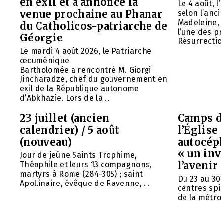
en exil et a annoncé la
Le 4 août, 
venue prochaine au Phanar
selon l’anc
Madeleine, 
du Catholicos-patriarche de
l’une des p
Géorgie
Résurrection
Le mardi 4 août 2026, le Patriarche
œcuménique
Bartholomée a rencontré M. Giorgi
Jincharadze, chef du gouvernement en
exil de la République autonome
d’Abkhazie. Lors de la ...
23 juillet (ancien
Camps d
calendrier) / 5 août
l’Églis
(nouveau)
autocép
« un in
Jour de jeûne Saints Trophime,
l’avenir
Théophile et leurs 13 compagnons,
martyrs à Rome (284-305) ; saint
Du 23 au 30
Apollinaire, évêque de Ravenne, ...
centres spi
de la métrop