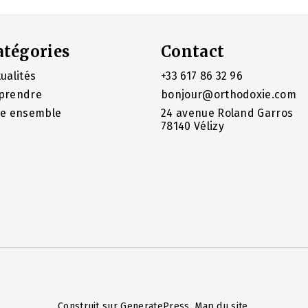
atégories
Contact
ualités
+33 617 86 32 96
prendre
bonjour@orthodoxie.com
re ensemble
24 avenue Roland Garros
78140 Vélizy
Construit sur
GeneratePress
.
Map du site
.