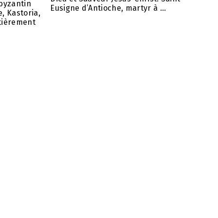
 byzantin
Eusigne d’Antioche, martyr à ...
, Kastoria,
ntièrement