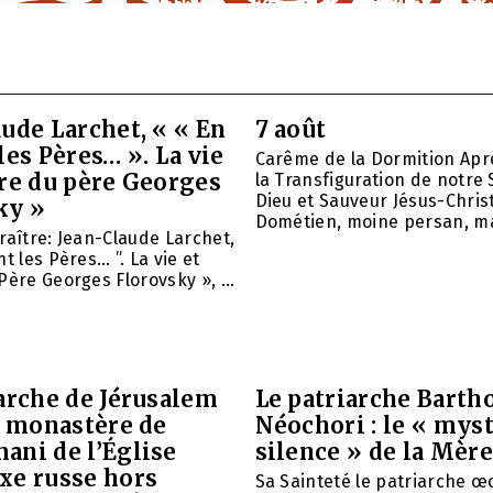
ude Larchet, « « En
7 août
les Pères… ». La vie
Carême de la Dormition Apr
vre du père Georges
la Transfiguration de notre 
Dieu et Sauveur Jésus-Christ
ky »
Dométien, moine persan, mar
raître: Jean-Claude Larchet,
t les Pères… ”. La vie et
Père Georges Florovsky », ...
arche de Jérusalem
Le patriarche Barth
e monastère de
Néochori : le « mys
ani de l’Église
silence » de la Mère
xe russe hors
Sa Sainteté le patriarche 