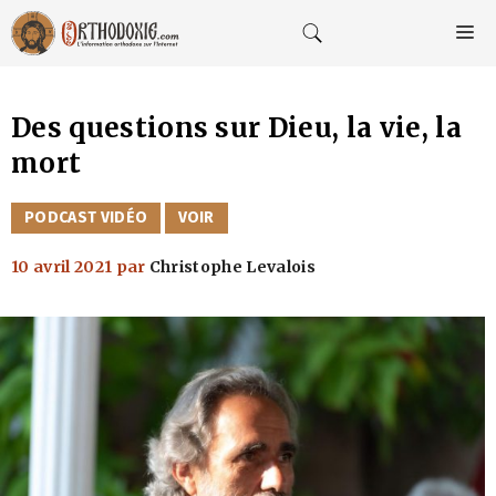
Aller
au
M
contenu
Des questions sur Dieu, la vie, la
mort
CATÉGORIES
PODCAST VIDÉO
VOIR
10 avril 2021
par
Christophe Levalois