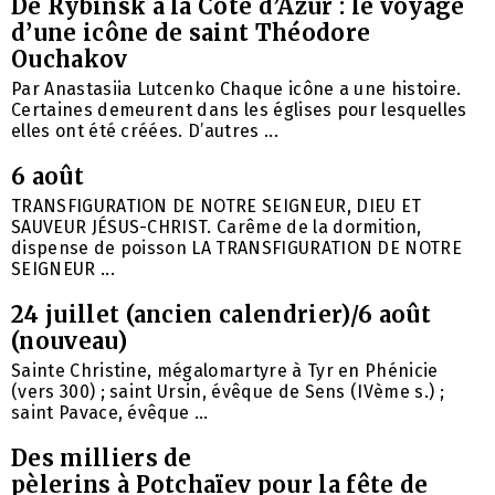
De Rybinsk à la Côte d’Azur : le voyage
d’une icône de saint Théodore
Ouchakov
Par Anastasiia Lutcenko Chaque icône a une histoire.
Certaines demeurent dans les églises pour lesquelles
elles ont été créées. D’autres ...
6 août
TRANSFIGURATION DE NOTRE SEIGNEUR, DIEU ET
SAUVEUR JÉSUS-CHRIST. Carême de la dormition,
dispense de poisson LA TRANSFIGURATION DE NOTRE
SEIGNEUR ...
24 juillet (ancien calendrier)/6 août
(nouveau)
Sainte Christine, mégalomartyre à Tyr en Phénicie
(vers 300) ; saint Ursin, évêque de Sens (IVème s.) ;
saint Pavace, évêque ...
Des milliers de
pèlerins à Potchaïev pour la fête de