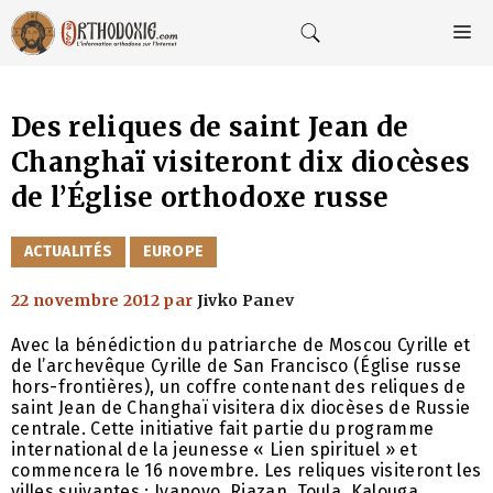
Aller
au
M
contenu
Des reliques de saint Jean de
Changhaï visiteront dix diocèses
de l’Église orthodoxe russe
CATÉGORIES
ACTUALITÉS
EUROPE
22 novembre 2012
par
Jivko Panev
Avec la bénédiction du patriarche de Moscou Cyrille et
de l’archevêque Cyrille de San Francisco (Église russe
hors-frontières), un coffre contenant des reliques de
saint Jean de Changhaï visitera dix diocèses de Russie
centrale. Cette initiative fait partie du programme
international de la jeunesse « Lien spirituel » et
commencera le 16 novembre. Les reliques visiteront les
villes suivantes : Ivanovo, Riazan, Toula, Kalouga,