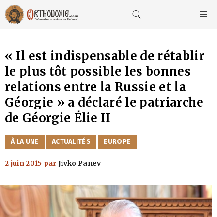
Aller
au
M
contenu
« Il est indispensable de rétablir
le plus tôt possible les bonnes
relations entre la Russie et la
Géorgie » a déclaré le patriarche
de Géorgie Élie II
CATÉGORIES
À LA UNE
ACTUALITÉS
EUROPE
2 juin 2015
par
Jivko Panev