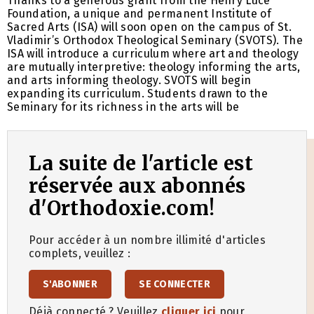
Thanks to a generous grant from the Henry Luce
Foundation, a unique and permanent Institute of
Sacred Arts (ISA) will soon open on the campus of St.
Vladimir’s Orthodox Theological Seminary (SVOTS). The
ISA will introduce a curriculum where art and theology
are mutually interpretive: theology informing the arts,
and arts informing theology. SVOTS will begin
expanding its curriculum. Students drawn to the
Seminary for its richness in the arts will be
La suite de l'article est
réservée aux abonnés
d'Orthodoxie.com!
Pour accéder à un nombre illimité d'articles
complets, veuillez :
S'ABONNER
SE CONNECTER
Déjà connecté ? Veuillez
cliquer ici
pour