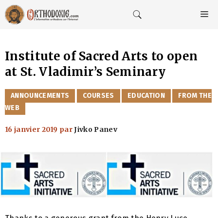
Aller
au
M
contenu
Institute of Sacred Arts to open
at St. Vladimir’s Seminary
CATÉGORIES
ANNOUNCEMENTS
COURSES
EDUCATION
FROM THE
WEB
16 janvier 2019
par
Jivko Panev