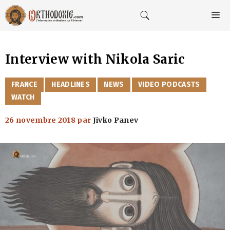
Aller
au
M
contenu
Interview with Nikola Saric
CATÉGORIES
FRANCE
HEADLINES
NEWS
VIDEO PODCASTS
WATCH
26 novembre 2018
par
Jivko Panev