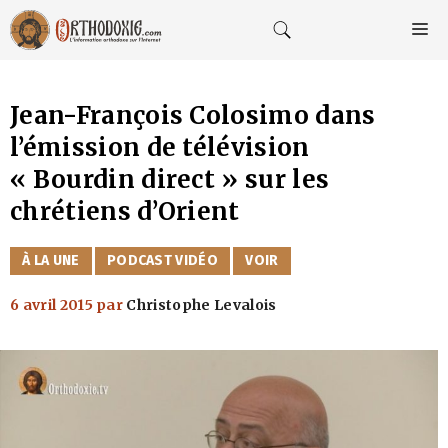
Aller
au
M
contenu
Jean-François Colosimo dans
l’émission de télévision
« Bourdin direct » sur les
chrétiens d’Orient
CATÉGORIES
À LA UNE
PODCAST VIDÉO
VOIR
6 avril 2015
par
Christophe Levalois