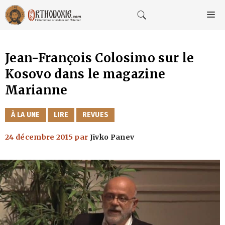
Aller
au
M
contenu
Jean-François Colosimo sur le
Kosovo dans le magazine
Marianne
CATÉGORIES
À LA UNE
LIRE
REVUES
24 décembre 2015
par
Jivko Panev