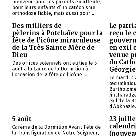
bienvenu pour les parents en attente,
pour leurs enfants d’un catéchisme
orthodoxe fiable, mais aussi pour ...
Des milliers de
Le patr
pèlerins à Potchaïev pour la
reçu le 
fête de l’icône miraculeuse
gouvern
de la Très Sainte Mère de
en exil 
Dieu
venue p
du Cath
Des offices solennels ont eu lieu le 5
Géorgie
août à la Laure de la Dormition à
l’occasion de la fête de l’icône ...
Le mardi 4 
œcuméniq
Bartholomé
Jincharadz
exil de la
d’Abkhazie. 
5 août
23 juill
calendri
Carême de la Dormition Avant-Fête de
(nouvea
la Transfiguration de Notre Seigneur,