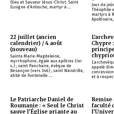
Dieu et Sauveur Jésus-Christ. Saint
Jour de jeû
Eusigne d’Antioche, martyr à ...
Théophile 
martyrs à R
Apollinaire
22 juillet (ancien
L’arche
calendrier) / 4 août
Chypre 
(nouveau)
principe
chyprio
Sainte Marie-Magdeleine,
myrrhophore, égale aux apôtres (Ier
L’archevêq
s.) ; saint Panchaire, évêque de
appelé dim
Besançon (vers 346) ; saint Wandrille,
concessions
abbé de Fontenelle ...
et à respect
Le Patriarche Daniel de
Remise 
Roumanie : « Seul le Christ
faculté 
sauve l’Église priante au
l’Unive