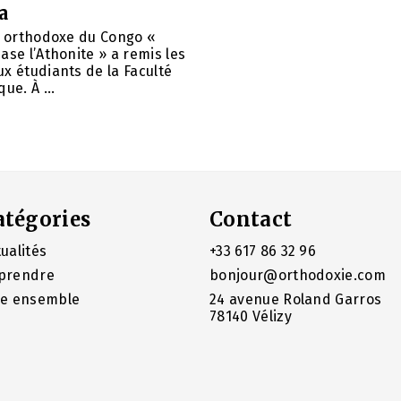
a
é orthodoxe du Congo «
ase l’Athonite » a remis les
x étudiants de la Faculté
ue. À ...
atégories
Contact
ualités
+33 617 86 32 96
prendre
bonjour@orthodoxie.com
re ensemble
24 avenue Roland Garros
78140 Vélizy