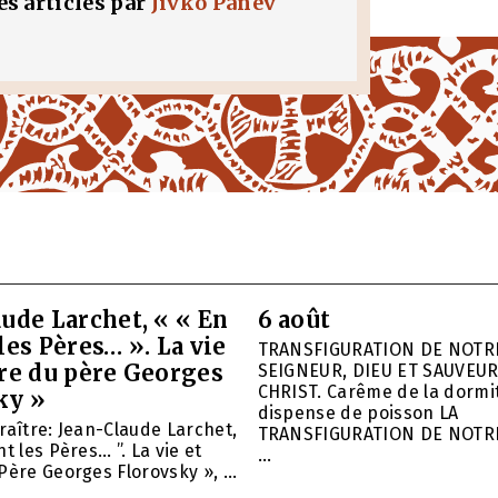
les articles par
Jivko Panev
ude Larchet, « « En
6 août
les Pères… ». La vie
TRANSFIGURATION DE NOTR
vre du père Georges
SEIGNEUR, DIEU ET SAUVEUR
CHRIST. Carême de la dormit
ky »
dispense de poisson LA
raître: Jean-Claude Larchet,
TRANSFIGURATION DE NOTR
t les Pères… ”. La vie et
...
Père Georges Florovsky », ...