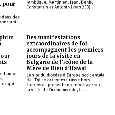
Jamblique, Martinien, Jean, Denis,
t pour
Constantin et Antonin (vers 250) ...
ns deux des
importants
...
aphim
Des manifestations
à
extraordinaires de foi
accompagnent les premiers
pour
jours de la visite en
nts
Bulgarie de l’icône de la
Mère de Dieu d’Hawaï
t
condamné
Le site du diocèse d’Europe occidentale
es
de l’Église orthodoxe russe hors-
res qui
frontières présente un reportage sur
la visite de l’icône myroblyte ...