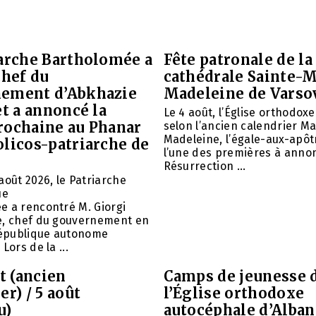
iarche Bartholomée a
Fête patronale de la
chef du
cathédrale Sainte-M
ement d’Abkhazie
Madeleine de Varso
et a annoncé la
Le 4 août, l’Église orthodox
rochaine au Phanar
selon l’ancien calendrier Ma
Madeleine, l’égale-aux-apôtr
olicos-patriarche de
l’une des premières à annon
Résurrection ...
août 2026, le Patriarche
ue
e a rencontré M. Giorgi
e, chef du gouvernement en
 République autonome
Lors de la ...
et (ancien
Camps de jeunesse 
er) / 5 août
l’Église orthodoxe
u)
autocéphale d’Alban