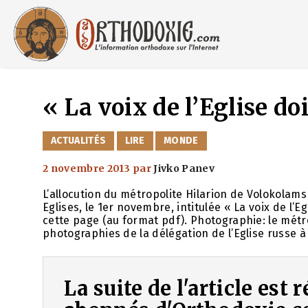
Aller
au
contenu
« La voix de l’Eglise do
CATÉGORIES
ACTUALITÉS
LIRE
MONDE
2 novembre 2013
par
Jivko Panev
L’allocution du métropolite Hilarion de Volokolam
Eglises, le 1er novembre, intitulée « La voix de l’E
cette page (au format pdf). Photographie: le métro
photographies de la délégation de l’Eglise russe à
La suite de l'article est