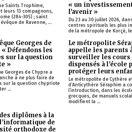
« un investissemen
ne Saints Trophime,
l’avenir »
et leurs 13 compagnons,
ome (284-305) ; saint
Du 23 au 30 juillet 2026, da
, évêque de Ravenne, ...
centres spirituels les plus 
de la métropole de Korçë, le 
vêque Georges de
Le métropolite Sér
: « Défendons les
appelle les parents 
s sur la question
surveiller les cours
te »
dispensés à l’école 
protéger leurs enfa
ue Georges de Chypre a
anche à ne plus faire de
Le métropolite de Cythère e
 sur la question chypriote
d’Anticythère Séraphim a 
er ...
l’introduction, dans les écol
grecques, de manuels scolai
modifient la ...
des diplômes à la
d’informatique de
rsité orthodoxe de