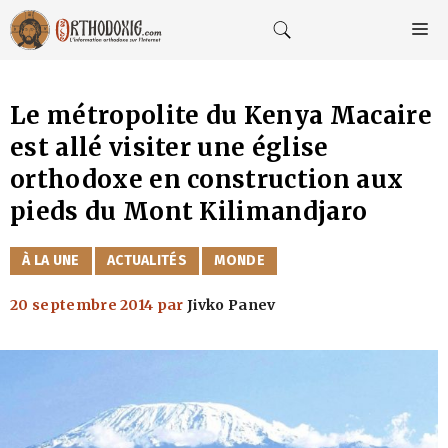
Aller
au
M
contenu
Le métropolite du Kenya Macaire
est allé visiter une église
orthodoxe en construction aux
pieds du Mont Kilimandjaro
CATÉGORIES
À LA UNE
ACTUALITÉS
MONDE
20 septembre 2014
par
Jivko Panev