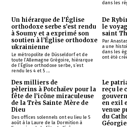
dans les rég
Un hiérarque de l’Église
De Rybin
orthodoxe serbe s’est rendu
le voyag
à Soumy et a exprimé son
saint T
soutien à l’Église orthodoxe
Par Anasta
ukrainienne
a une histo
dans les ég
Le métropolite de Düsseldorf et de
ont été créé
toute l’Allemagne Grégoire, hiérarque
de l’Église orthodoxe serbe, s’est
rendu les 4 et 5 ...
Des milliers de
Le patr
pèlerins à Potchaïev pour la
reçu le 
fête de l’icône miraculeuse
gouvern
de la Très Sainte Mère de
en exil 
Dieu
venue p
du Cath
Des offices solennels ont eu lieu le 5
Géorgie
août à la Laure de la Dormition à