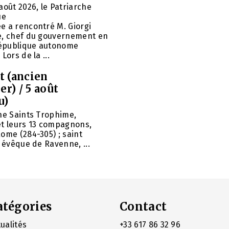
août 2026, le Patriarche
ue
e a rencontré M. Giorgi
e, chef du gouvernement en
 République autonome
Lors de la ...
et (ancien
er) / 5 août
u)
ne Saints Trophime,
et leurs 13 compagnons,
ome (284-305) ; saint
, évêque de Ravenne, ...
atégories
Contact
ualités
+33 617 86 32 96