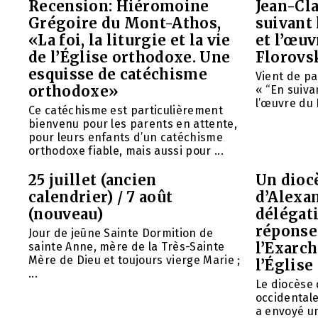
Recension: Hiéromoine
Jean-Cla
Grégoire du Mont-Athos,
suivant 
«La foi, la liturgie et la vie
et l’œu
de l’Église orthodoxe. Une
Florovs
esquisse de catéchisme
Vient de pa
orthodoxe»
« “En suivan
l’œuvre du 
Ce catéchisme est particulièrement
bienvenu pour les parents en attente,
pour leurs enfants d’un catéchisme
orthodoxe fiable, mais aussi pour ...
25 juillet (ancien
Un diocè
calendrier) / 7 août
d’Alexa
(nouveau)
délégat
réponse 
Jour de jeûne Sainte Dormition de
l’Exarch
sainte Anne, mère de la Très-Sainte
Mère de Dieu et toujours vierge Marie ;
l’Église
...
Le diocèse
occidentale
a envoyé u