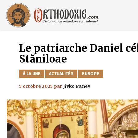
Aller
au
contenu
Le patriarche Daniel cé
Stăniloae
CATÉGORIES
À LA UNE
ACTUALITÉS
EUROPE
5 octobre 2025
par
Jivko Panev