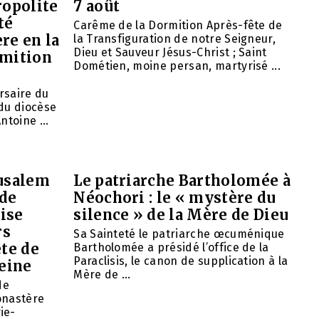
opolite
7 août
té
Carême de la Dormition Après-fête de
re en la
la Transfiguration de notre Seigneur,
Dieu et Sauveur Jésus-Christ ; Saint
rmition
Dométien, moine persan, martyrisé ...
ersaire du
du diocèse
ntoine ...
rusalem
Le patriarche Bartholomée à
 de
Néochori : le « mystère du
ise
silence » de la Mère de Dieu
rs
Sa Sainteté le patriarche œcuménique
ête de
Bartholomée a présidé l’office de la
Paraclisis, le canon de supplication à la
eine
Mère de ...
de
onastère
ie-