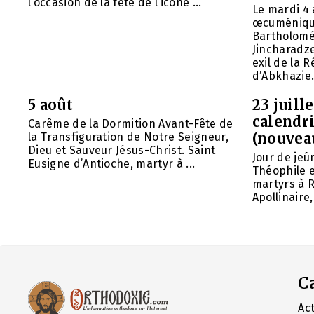
l’occasion de la fête de l’icône ...
Le mardi 4 
œcuméniq
Bartholomé
Jincharadz
exil de la
d’Abkhazie. 
5 août
23 juill
calendri
Carême de la Dormition Avant-Fête de
(nouvea
la Transfiguration de Notre Seigneur,
Dieu et Sauveur Jésus-Christ. Saint
Jour de jeû
Eusigne d’Antioche, martyr à ...
Théophile 
martyrs à R
Apollinaire
C
Act