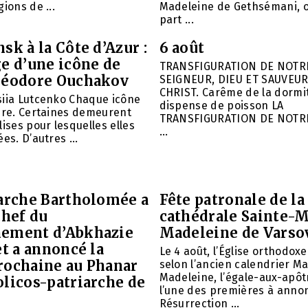
ions de ...
Madeleine de Gethsémani, où
part ...
sk à la Côte d’Azur :
6 août
e d’une icône de
TRANSFIGURATION DE NOTR
héodore Ouchakov
SEIGNEUR, DIEU ET SAUVEUR
CHRIST. Carême de la dormit
siia Lutcenko Chaque icône
dispense de poisson LA
ire. Certaines demeurent
TRANSFIGURATION DE NOTR
lises pour lesquelles elles
...
es. D’autres ...
iarche Bartholomée a
Fête patronale de la
chef du
cathédrale Sainte-M
ement d’Abkhazie
Madeleine de Varso
et a annoncé la
Le 4 août, l’Église orthodox
rochaine au Phanar
selon l’ancien calendrier Ma
Madeleine, l’égale-aux-apôtr
olicos-patriarche de
l’une des premières à annon
Résurrection ...