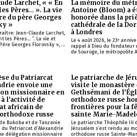
ude Larchet, « « En
La mémoire du métr
les Pères… ». La vie
Antoine (Bloom) a é
vre du père Georges
honorée dans la priè
ky »
cathédrale de la Do
à Londres
raître: Jean-Claude Larchet,
t les Pères… ”. La vie et
Le 4 août 2026, le 23ᵉ anniv
Père Georges Florovsky », ...
rappel à Dieu du fondateur 
de Souroge, le métropolite A
se du Patriarcat
Le patriarche de Jé
ndrie envoie une
visite le monastère
ion missionnaire en
Gethsémani de l’Égl
à l’activité de
orthodoxe russe ho
at africain de
frontières pour la f
 orthodoxe russe
sainte Marie-Madel
 de Bukoba et de Tanzanie
Le patriarche Théophile III 
 du Patriarcat d’Alexandrie
Jérusalem s’est rendu au m
ne délégation missionnaire
orthodoxe russe Sainte-Mar