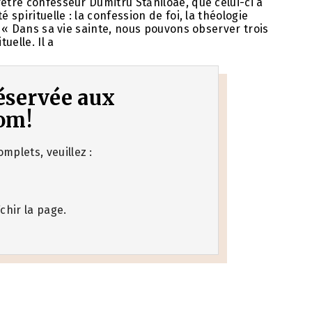
être confesseur Dumitru Stăniloae, que celui-ci a
 spirituelle : la confession de foi, la théologie
. « Dans sa vie sainte, nous pouvons observer trois
uelle. Il a
 réservée aux
om!
mplets, veuillez :
chir la page.