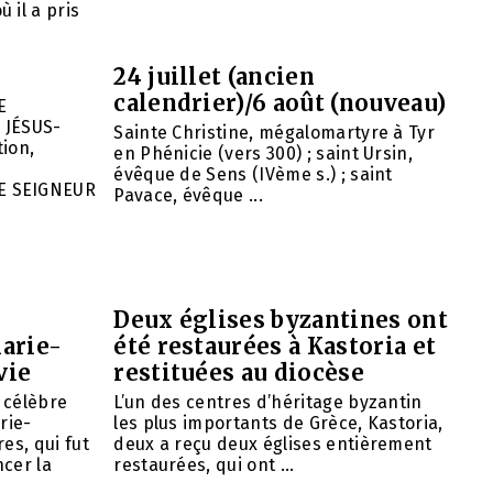
 il a pris
24 juillet (ancien
calendrier)/6 août (nouveau)
E
 JÉSUS-
Sainte Christine, mégalomartyre à Tyr
ion,
en Phénicie (vers 300) ; saint Ursin,
évêque de Sens (IVème s.) ; saint
E SEIGNEUR
Pavace, évêque ...
Deux églises byzantines ont
arie-
été restaurées à Kastoria et
vie
restituées au diocèse
e célèbre
L’un des centres d’héritage byzantin
rie-
les plus importants de Grèce, Kastoria,
es, qui fut
deux a reçu deux églises entièrement
cer la
restaurées, qui ont ...