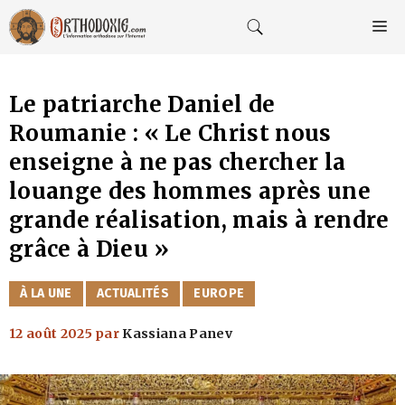
Aller
au
M
contenu
Le patriarche Daniel de
Roumanie : « Le Christ nous
enseigne à ne pas chercher la
louange des hommes après une
grande réalisation, mais à rendre
grâce à Dieu »
CATÉGORIES
À LA UNE
ACTUALITÉS
EUROPE
12 août 2025
par
Kassiana Panev