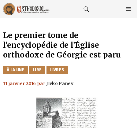
Aller
au
M
contenu
Le premier tome de
l’encyclopédie de l’Église
orthodoxe de Géorgie est paru
CATÉGORIES
À LA UNE
LIRE
LIVRES
11 janvier 2016
par
Jivko Panev