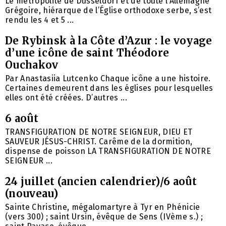
Le métropolite de Düsseldorf et de toute l’Allemagne
Grégoire, hiérarque de l’Église orthodoxe serbe, s’est
rendu les 4 et 5 ...
De Rybinsk à la Côte d’Azur : le voyage
d’une icône de saint Théodore
Ouchakov
Par Anastasiia Lutcenko Chaque icône a une histoire.
Certaines demeurent dans les églises pour lesquelles
elles ont été créées. D’autres ...
6 août
TRANSFIGURATION DE NOTRE SEIGNEUR, DIEU ET
SAUVEUR JÉSUS-CHRIST. Carême de la dormition,
dispense de poisson LA TRANSFIGURATION DE NOTRE
SEIGNEUR ...
24 juillet (ancien calendrier)/6 août
(nouveau)
Sainte Christine, mégalomartyre à Tyr en Phénicie
(vers 300) ; saint Ursin, évêque de Sens (IVème s.) ;