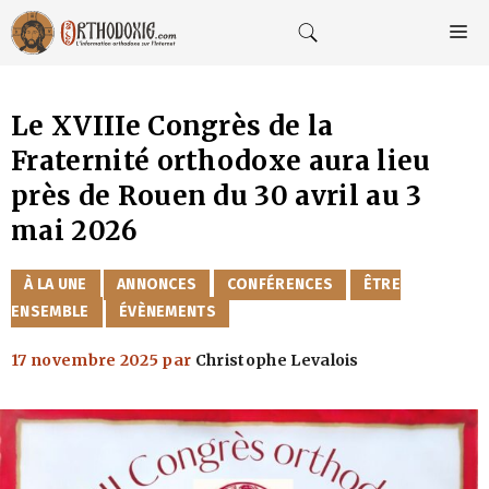
Aller
au
M
contenu
Le XVIIIe Congrès de la
Fraternité orthodoxe aura lieu
près de Rouen du 30 avril au 3
mai 2026
CATÉGORIES
À LA UNE
ANNONCES
CONFÉRENCES
ÊTRE
ENSEMBLE
ÉVÈNEMENTS
17 novembre 2025
par
Christophe Levalois