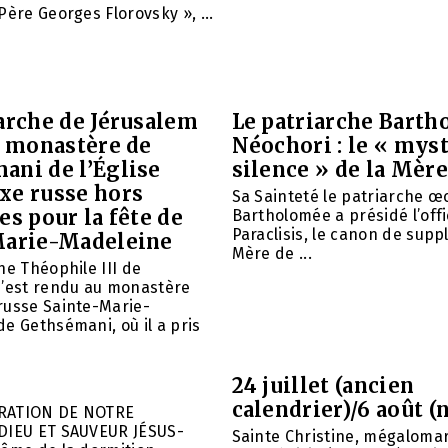
Père Georges Florovsky », ...
arche de Jérusalem
Le patriarche Barth
e monastère de
Néochori : le « mys
ani de l’Église
silence » de la Mère
xe russe hors
Sa Sainteté le patriarche 
es pour la fête de
Bartholomée a présidé l’offi
Paraclisis, le canon de suppl
Marie-Madeleine
Mère de ...
he Théophile III de
s’est rendu au monastère
russe Sainte-Marie-
e Gethsémani, où il a pris
24 juillet (ancien
calendrier)/6 août (
RATION DE NOTRE
DIEU ET SAUVEUR JÉSUS-
Sainte Christine, mégalomar