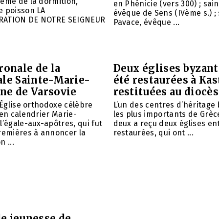
ême de la dormition,
en Phénicie (vers 300) ; sain
e poisson LA
évêque de Sens (IVème s.) ; 
RATION DE NOTRE SEIGNEUR
Pavace, évêque ...
ronale de la
Deux églises byzant
ale Sainte-Marie-
été restaurées à Kas
ne de Varsovie
restituées au diocè
l’Église orthodoxe célèbre
L’un des centres d’héritage
ien calendrier Marie-
les plus importants de Grèce
l’égale-aux-apôtres, qui fut
deux a reçu deux églises e
remières à annoncer la
restaurées, qui ont ...
 ...
e jeunesse de