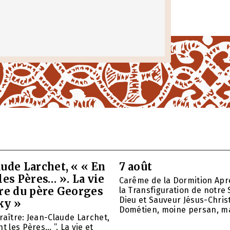
ude Larchet, « « En
7 août
les Pères… ». La vie
Carême de la Dormition Apr
vre du père Georges
la Transfiguration de notre 
Dieu et Sauveur Jésus-Christ
ky »
Dométien, moine persan, mar
raître: Jean-Claude Larchet,
t les Pères… ”. La vie et