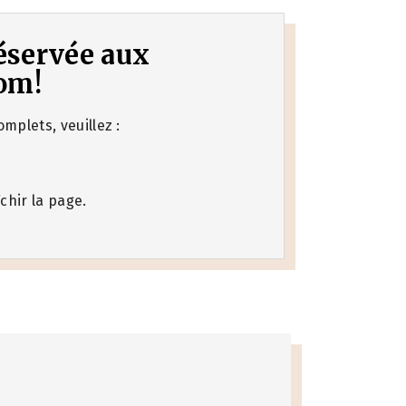
 réservée aux
om!
mplets, veuillez :
chir la page.