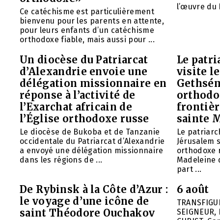
l’œuvre du 
Ce catéchisme est particulièrement
bienvenu pour les parents en attente,
pour leurs enfants d’un catéchisme
orthodoxe fiable, mais aussi pour ...
Un diocèse du Patriarcat
Le patri
d’Alexandrie envoie une
visite l
délégation missionnaire en
Gethsém
réponse à l’activité de
orthodo
l’Exarchat africain de
frontièr
l’Église orthodoxe russe
sainte 
Le diocèse de Bukoba et de Tanzanie
Le patriarc
occidentale du Patriarcat d’Alexandrie
Jérusalem 
a envoyé une délégation missionnaire
orthodoxe 
dans les régions de ...
Madeleine d
part ...
De Rybinsk à la Côte d’Azur :
6 août
le voyage d’une icône de
TRANSFIGU
saint Théodore Ouchakov
SEIGNEUR, 