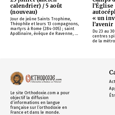
calendrier) / 5 août
l’Églis
(nouveau)
autocép
« un in
Jour de jeûne Saints Trophime,
l’avenir
Théophile et leurs 13 compagnons,
martyrs à Rome (284-305) ; saint
Du 23 au 30
Apollinaire, évêque de Ravenne, ...
centres spi
de la métrop
C
Act
Ap
Le site Orthodoxie.com a pour
Êt
objectif la diffusion
d’informations en langue
française sur l’orthodoxie en
France et dans le monde.