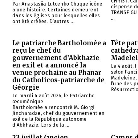
CHRIST. Car
Par Anastasiia Lutcenko Chaque icône
dispense d
a une histoire. Certaines demeurent
TRANSFIGU
dans les églises pour lesquelles elles
...
ont été créées. D’autres ...
Le patriarche Bartholomée a
Fête pat
reçu le chef du
cathédr
gouvernement d’Abkhazie
Madelei
en exil et a annoncé la
Le 4 août, 
venue prochaine au Phanar
selon l’anc
Madeleine, 
du Catholicos-patriarche de
l’une des p
Géorgie
Résurrection
Le mardi 4 août 2026, le Patriarche
œcuménique
Bartholomée a rencontré M. Giorgi
Jincharadze, chef du gouvernement en
exil de la République autonome
d’Abkhazie. Lors de la ...
23 juillet (ancien
Camps d