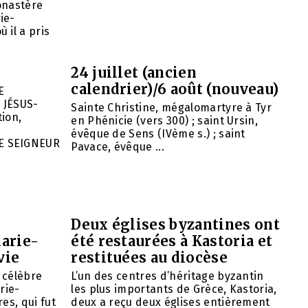
onastère
ie-
 il a pris
24 juillet (ancien
calendrier)/6 août (nouveau)
E
 JÉSUS-
Sainte Christine, mégalomartyre à Tyr
ion,
en Phénicie (vers 300) ; saint Ursin,
évêque de Sens (IVème s.) ; saint
E SEIGNEUR
Pavace, évêque ...
Deux églises byzantines ont
arie-
été restaurées à Kastoria et
vie
restituées au diocèse
e célèbre
L’un des centres d’héritage byzantin
rie-
les plus importants de Grèce, Kastoria,
es, qui fut
deux a reçu deux églises entièrement