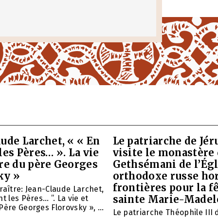
ude Larchet, « « En
Le patriarche de Jé
les Pères… ». La vie
visite le monastère
vre du père Georges
Gethsémani de l’Égl
ky »
orthodoxe russe ho
frontières pour la f
raître: Jean-Claude Larchet,
sainte Marie-Madel
t les Pères… ”. La vie et
Père Georges Florovsky », ...
Le patriarche Théophile III 