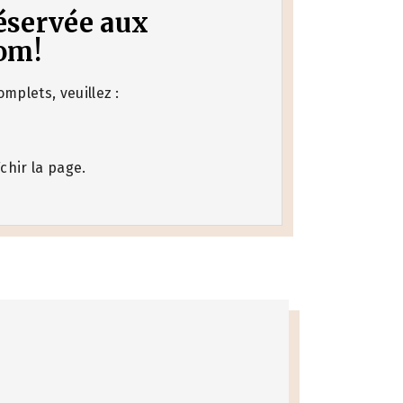
 réservée aux
om!
mplets, veuillez :
chir la page.