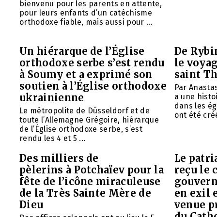
bienvenu pour les parents en attente,
pour leurs enfants d’un catéchisme
orthodoxe fiable, mais aussi pour ...
Un hiérarque de l’Église
De Rybin
orthodoxe serbe s’est rendu
le voyag
à Soumy et a exprimé son
saint T
soutien à l’Église orthodoxe
Par Anasta
ukrainienne
a une histo
dans les ég
Le métropolite de Düsseldorf et de
ont été créé
toute l’Allemagne Grégoire, hiérarque
de l’Église orthodoxe serbe, s’est
rendu les 4 et 5 ...
Des milliers de
Le patr
pèlerins à Potchaïev pour la
reçu le 
fête de l’icône miraculeuse
gouvern
de la Très Sainte Mère de
en exil 
Dieu
venue p
du Cath