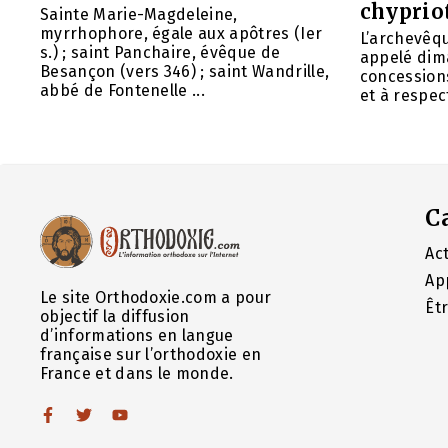
chyprio
Sainte Marie-Magdeleine,
myrrhophore, égale aux apôtres (Ier
L’archevêq
s.) ; saint Panchaire, évêque de
appelé dim
Besançon (vers 346) ; saint Wandrille,
concessions
abbé de Fontenelle ...
et à respect
C
Act
Ap
Le site Orthodoxie.com a pour
Êt
objectif la diffusion
d’informations en langue
française sur l’orthodoxie en
France et dans le monde.