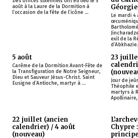
Des offices solennels ont eu lieu le 5
Géorgie
août à la Laure de la Dormition à
l’occasion de la fête de l’icône ...
Le mardi 4 
œcuméniq
Bartholomé
Jincharadz
exil de la
d’Abkhazie. 
5 août
23 juill
calendri
Carême de la Dormition Avant-Fête de
(nouvea
la Transfiguration de Notre Seigneur,
Dieu et Sauveur Jésus-Christ. Saint
Jour de jeû
Eusigne d’Antioche, martyr à ...
Théophile 
martyrs à R
Apollinaire
22 juillet (ancien
L’arche
calendrier) / 4 août
Chypre 
(nouveau)
principe