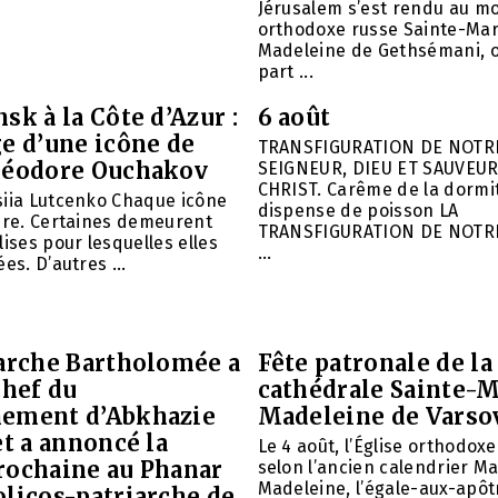
Jérusalem s’est rendu au m
orthodoxe russe Sainte-Mar
Madeleine de Gethsémani, où
part ...
sk à la Côte d’Azur :
6 août
e d’une icône de
TRANSFIGURATION DE NOTR
héodore Ouchakov
SEIGNEUR, DIEU ET SAUVEUR
CHRIST. Carême de la dormit
siia Lutcenko Chaque icône
dispense de poisson LA
ire. Certaines demeurent
TRANSFIGURATION DE NOTR
lises pour lesquelles elles
...
es. D’autres ...
iarche Bartholomée a
Fête patronale de la
chef du
cathédrale Sainte-M
ement d’Abkhazie
Madeleine de Varso
et a annoncé la
Le 4 août, l’Église orthodox
rochaine au Phanar
selon l’ancien calendrier Ma
Madeleine, l’égale-aux-apôtr
olicos-patriarche de