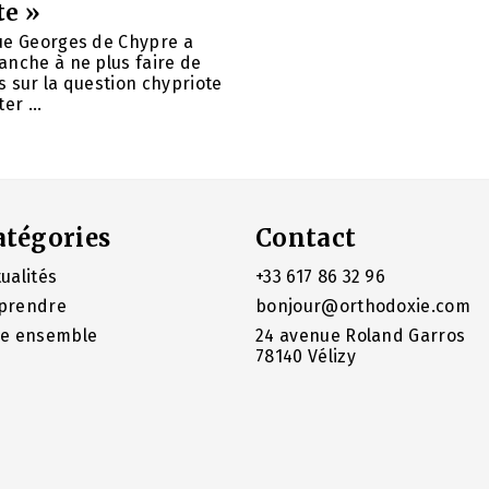
te »
ue Georges de Chypre a
anche à ne plus faire de
 sur la question chypriote
er ...
atégories
Contact
ualités
+33 617 86 32 96
prendre
bonjour@orthodoxie.com
re ensemble
24 avenue Roland Garros
78140 Vélizy