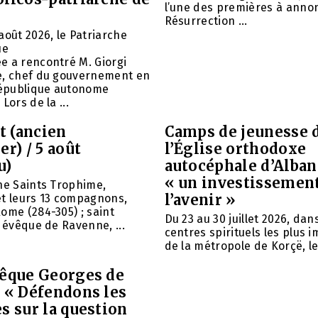
l’une des premières à annon
Résurrection ...
août 2026, le Patriarche
ue
e a rencontré M. Giorgi
e, chef du gouvernement en
 République autonome
Lors de la ...
et (ancien
Camps de jeunesse 
er) / 5 août
l’Église orthodoxe
u)
autocéphale d’Alban
« un investissemen
ne Saints Trophime,
l’avenir »
et leurs 13 compagnons,
ome (284-305) ; saint
Du 23 au 30 juillet 2026, da
, évêque de Ravenne, ...
centres spirituels les plus 
de la métropole de Korçë, le 
vêque Georges de
: « Défendons les
s sur la question