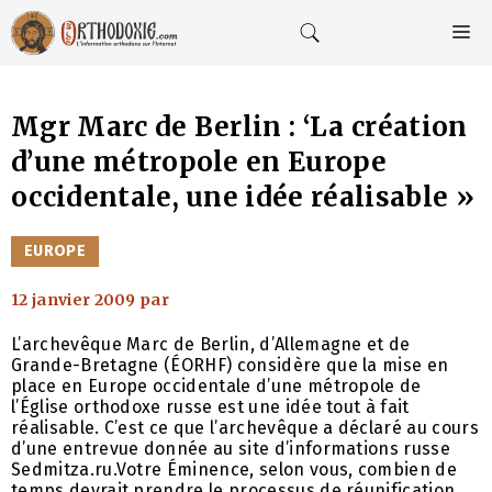
Aller
au
M
contenu
Mgr Marc de Berlin : ‘La création
d’une métropole en Europe
occidentale, une idée réalisable »
CATÉGORIES
EUROPE
12 janvier 2009
par
L’archevêque Marc de Berlin, d’Allemagne et de
Grande-Bretagne (ÉORHF) considère que la mise en
place en Europe occidentale d’une métropole de
l’Église orthodoxe russe est une idée tout à fait
réalisable. C’est ce que l’archevêque a déclaré au cours
d’une entrevue donnée au site d’informations russe
Sedmitza.ru.Votre Éminence, selon vous, combien de
temps devrait prendre le processus de réunification