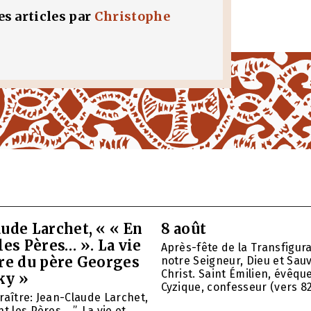
les articles par
Christophe
ude Larchet, « « En
8 août
les Pères… ». La vie
Après-fête de la Transfigur
vre du père Georges
notre Seigneur, Dieu et Sau
Christ. Saint Émilien, évêqu
ky »
Cyzique, confesseur (vers 820)
raître: Jean-Claude Larchet,
t les Pères… ”. La vie et