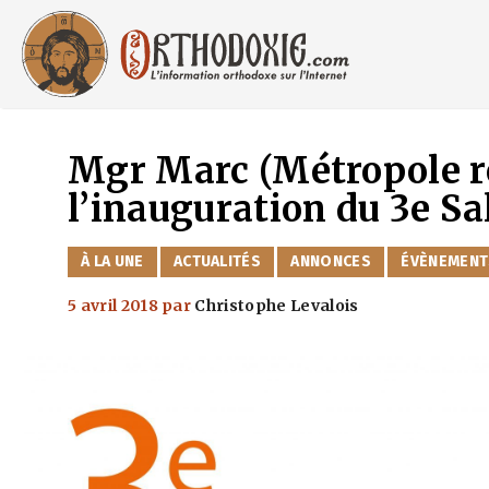
Aller
au
contenu
Mgr Marc (Métropole r
l’inauguration du 3e Sa
CATÉGORIES
À LA UNE
ACTUALITÉS
ANNONCES
ÉVÈNEMENT
5 avril 2018
par
Christophe Levalois