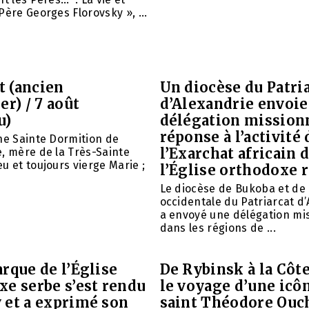
Père Georges Florovsky », ...
et (ancien
Un diocèse du Patri
er) / 7 août
d’Alexandrie envoie
u)
délégation mission
réponse à l’activité 
ne Sainte Dormition de
l’Exarchat africain 
, mère de la Très-Sainte
u et toujours vierge Marie ;
l’Église orthodoxe 
Le diocèse de Bukoba et de
occidentale du Patriarcat d
a envoyé une délégation mi
dans les régions de ...
rque de l’Église
De Rybinsk à la Côte
xe serbe s’est rendu
le voyage d’une icô
 et a exprimé son
saint Théodore Ouc