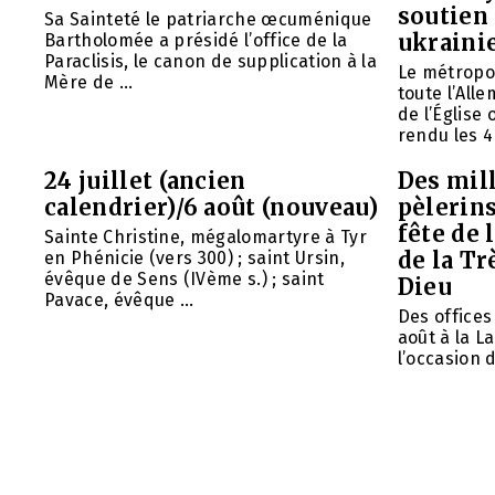
soutien 
Sa Sainteté le patriarche œcuménique
ukraini
Bartholomée a présidé l’office de la
Paraclisis, le canon de supplication à la
Le métropol
Mère de ...
toute l’All
de l’Église
rendu les 4 
24 juillet (ancien
Des mill
calendrier)/6 août (nouveau)
pèlerins
fête de 
Sainte Christine, mégalomartyre à Tyr
de la Tr
en Phénicie (vers 300) ; saint Ursin,
évêque de Sens (IVème s.) ; saint
Dieu
Pavace, évêque ...
Des offices 
août à la L
l’occasion d