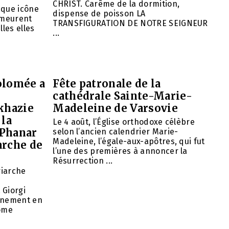
CHRIST. Carême de la dormition,
aque icône
dispense de poisson LA
emeurent
TRANSFIGURATION DE NOTRE SEIGNEUR
lles elles
...
olomée a
Fête patronale de la
cathédrale Sainte-Marie-
khazie
Madeleine de Varsovie
 la
Le 4 août, l’Église orthodoxe célèbre
 Phanar
selon l’ancien calendrier Marie-
Madeleine, l’égale-aux-apôtres, qui fut
arche de
l’une des premières à annoncer la
Résurrection ...
riarche
 Giorgi
rnement en
nome