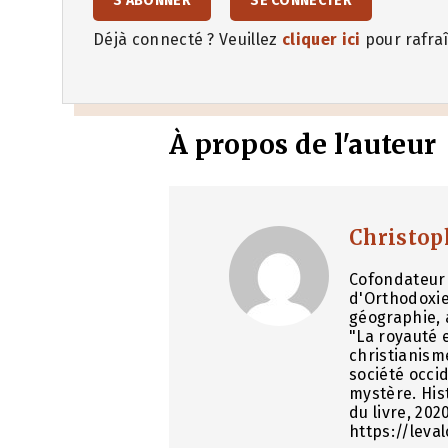
S'ABONNER
SE CONNECTER
Déjà connecté ? Veuillez
cliquer ici
pour rafraî
À propos de l'auteur
Christop
Cofondateur 
d'Orthodoxie
géographie, 
"La royauté e
christianism
société occid
mystère. His
du livre, 202
https://leva