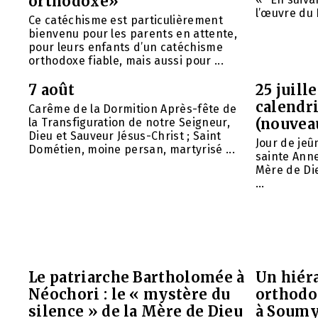
orthodoxe»
l’œuvre du 
Ce catéchisme est particulièrement
bienvenu pour les parents en attente,
pour leurs enfants d’un catéchisme
orthodoxe fiable, mais aussi pour ...
7 août
25 juill
calendri
Carême de la Dormition Après-fête de
(nouvea
la Transfiguration de notre Seigneur,
Dieu et Sauveur Jésus-Christ ; Saint
Jour de jeû
Dométien, moine persan, martyrisé ...
sainte Anne
Mère de Die
...
Le patriarche Bartholomée à
Un hiéra
Néochori : le « mystère du
orthodo
silence » de la Mère de Dieu
à Soumy