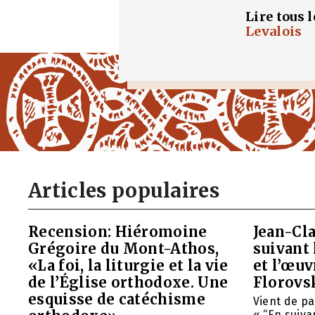
Lire tous 
Levalois
Articles populaires
Recension: Hiéromoine
Jean-Cla
Grégoire du Mont-Athos,
suivant 
«La foi, la liturgie et la vie
et l’œu
de l’Église orthodoxe. Une
Florovs
esquisse de catéchisme
Vient de pa
« “En suivan