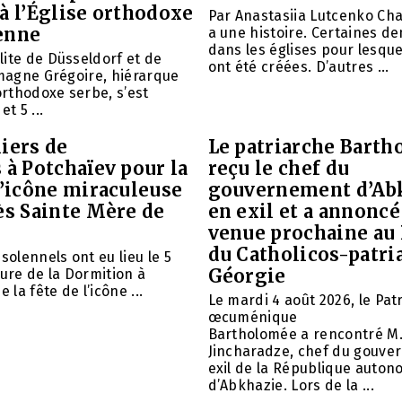
à l’Église orthodoxe
Par Anastasiia Lutcenko Ch
enne
a une histoire. Certaines d
dans les églises pour lesque
ite de Düsseldorf et de
ont été créées. D’autres ...
emagne Grégoire, hiérarque
 orthodoxe serbe, s’est
et 5 ...
iers de
Le patriarche Barth
 à Potchaïev pour la
reçu le chef du
l’icône miraculeuse
gouvernement d’Ab
ès Sainte Mère de
en exil et a annoncé
venue prochaine au
du Catholicos-patri
solennels ont eu lieu le 5
Géorgie
aure de la Dormition à
e la fête de l’icône ...
Le mardi 4 août 2026, le Pat
œcuménique
Bartholomée a rencontré M.
Jincharadze, chef du gouve
exil de la République auto
d’Abkhazie. Lors de la ...