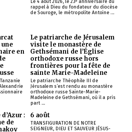
Le 4 août 2026, le 23ᵉ anniversaire du
rappel à Dieu du fondateur du diocèse
de Souroge, le métropolite Antoine ...
arcat
Le patriarche de Jérusalem
 une
visite le monastère de
naire en
Gethsémani de l’Église
de
orthodoxe russe hors
de
frontières pour la fête de
russe
sainte Marie-Madeleine
 Tanzanie
Le patriarche Théophile III de
’Alexandrie
Jérusalem s’est rendu au monastère
ssionnaire
orthodoxe russe Sainte-Marie-
Madeleine de Gethsémani, où il a pris
part ...
 d’Azur :
6 août
ne de
TRANSFIGURATION DE NOTRE
hakov
SEIGNEUR, DIEU ET SAUVEUR JÉSUS-