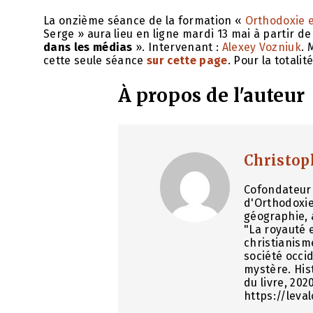
La onzième séance de la formation «
Orthodoxie 
Serge » aura lieu en ligne mardi 13 mai à partir d
dans les médias
». Intervenant :
Alexey Vozniuk
. 
cette seule séance
sur cette page
. Pour la totali
À propos de l'auteur
Christop
Cofondateur 
d'Orthodoxie
géographie, 
"La royauté e
christianism
société occid
mystère. His
du livre, 202
https://leva