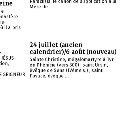
Paraclisis, le canon de supplication à la
eine
Mère de ...
de
onastère
ie-
 il a pris
24 juillet (ancien
calendrier)/6 août (nouveau)
E
 JÉSUS-
Sainte Christine, mégalomartyre à Tyr
ion,
en Phénicie (vers 300) ; saint Ursin,
évêque de Sens (IVème s.) ; saint
E SEIGNEUR
Pavace, évêque ...