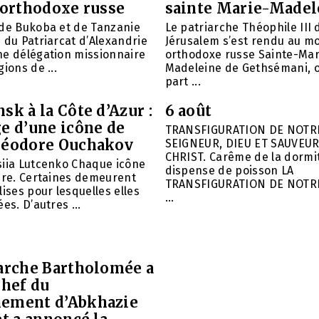
 orthodoxe russe
sainte Marie-Madel
 de Bukoba et de Tanzanie
Le patriarche Théophile III 
 du Patriarcat d’Alexandrie
Jérusalem s’est rendu au m
ne délégation missionnaire
orthodoxe russe Sainte-Mar
ions de ...
Madeleine de Gethsémani, où
part ...
sk à la Côte d’Azur :
6 août
e d’une icône de
TRANSFIGURATION DE NOTR
héodore Ouchakov
SEIGNEUR, DIEU ET SAUVEUR
CHRIST. Carême de la dormit
siia Lutcenko Chaque icône
dispense de poisson LA
ire. Certaines demeurent
TRANSFIGURATION DE NOTR
lises pour lesquelles elles
...
es. D’autres ...
iarche Bartholomée a
chef du
ement d’Abkhazie