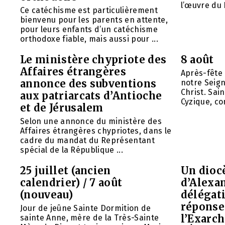
l’œuvre du 
Ce catéchisme est particulièrement
bienvenu pour les parents en attente,
pour leurs enfants d’un catéchisme
orthodoxe fiable, mais aussi pour ...
Le ministère chypriote des
8 août
Affaires étrangères
Après-fête 
annonce des subventions
notre Seign
Christ. Sai
aux patriarcats d’Antioche
Cyzique, con
et de Jérusalem
Selon une annonce du ministère des
Affaires étrangères chypriotes, dans le
cadre du mandat du Représentant
spécial de la République ...
25 juillet (ancien
Un diocè
calendrier) / 7 août
d’Alexa
(nouveau)
délégat
réponse 
Jour de jeûne Sainte Dormition de
l’Exarch
sainte Anne, mère de la Très-Sainte