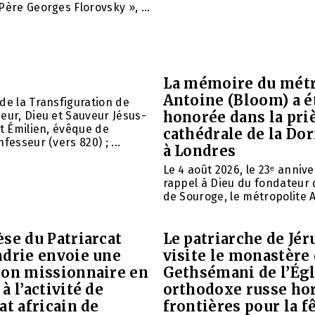
Père Georges Florovsky », ...
La mémoire du métr
Antoine (Bloom) a é
de la Transfiguration de
honorée dans la priè
eur, Dieu et Sauveur Jésus-
nt Émilien, évêque de
cathédrale de la Do
fesseur (vers 820) ; ...
à Londres
Le 4 août 2026, le 23ᵉ anniv
rappel à Dieu du fondateur 
de Souroge, le métropolite A
se du Patriarcat
Le patriarche de Jé
ndrie envoie une
visite le monastère
ion missionnaire en
Gethsémani de l’Égl
à l’activité de
orthodoxe russe ho
at africain de
frontières pour la f