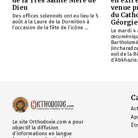
de la Très Sainte Mère de
en exil 
Dieu
venue p
du Cath
Des offices solennels ont eu lieu le 5
Géorgie
août à la Laure de la Dormition à
l’occasion de la fête de l’icône ...
Le mardi 4 
œcuméniq
Bartholomé
Jincharadz
exil de la
d’Abkhazie. 
C
Act
Ap
Le site Orthodoxie.com a pour
Êt
objectif la diffusion
d’informations en langue