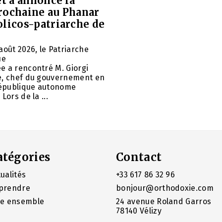
et a annoncé la
rochaine au Phanar
olicos-patriarche de
août 2026, le Patriarche
ue
e a rencontré M. Giorgi
e, chef du gouvernement en
 République autonome
Lors de la ...
atégories
Contact
ualités
+33 617 86 32 96
prendre
bonjour@orthodoxie.com
re ensemble
24 avenue Roland Garros
78140 Vélizy