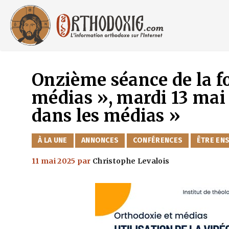
Aller
au
contenu
Onzième séance de la f
médias », mardi 13 mai :
dans les médias »
CATÉGORIES
À LA UNE
ANNONCES
CONFÉRENCES
ÊTRE EN
11 mai 2025
par
Christophe Levalois