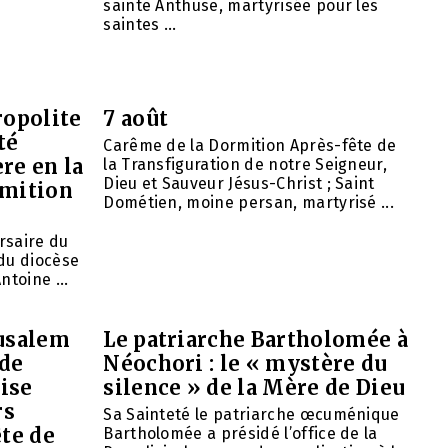
sainte Anthuse, martyrisée pour les
saintes ...
opolite
7 août
té
Carême de la Dormition Après-fête de
re en la
la Transfiguration de notre Seigneur,
Dieu et Sauveur Jésus-Christ ; Saint
rmition
Dométien, moine persan, martyrisé ...
ersaire du
du diocèse
ntoine ...
rusalem
Le patriarche Bartholomée à
 de
Néochori : le « mystère du
ise
silence » de la Mère de Dieu
rs
Sa Sainteté le patriarche œcuménique
ête de
Bartholomée a présidé l’office de la