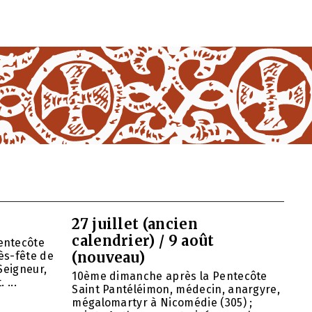
27 juillet (ancien
calendrier) / 9 août
entecôte
(nouveau)
ès-fête de
Seigneur,
10ème dimanche après la Pentecôte
 ...
Saint Pantéléimon, médecin, anargyre,
mégalomartyr à Nicomédie (305) ;