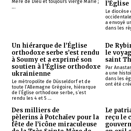
Mère de Dieu et toujours vierge Marie ;
l’Église
...
Le diocèse
occidentale
a envoyé u
dans les rég
Un hiérarque de l’Église
De Rybin
orthodoxe serbe s’est rendu
le voyag
à Soumy et a exprimé son
saint T
soutien à l’Église orthodoxe
Par Anasta
ukrainienne
a une histo
dans les ég
Le métropolite de Düsseldorf et de
ont été créé
toute l’Allemagne Grégoire, hiérarque
de l’Église orthodoxe serbe, s’est
rendu les 4 et 5 ...
Des milliers de
Le patr
pèlerins à Potchaïev pour la
reçu le 
fête de l’icône miraculeuse
gouvern