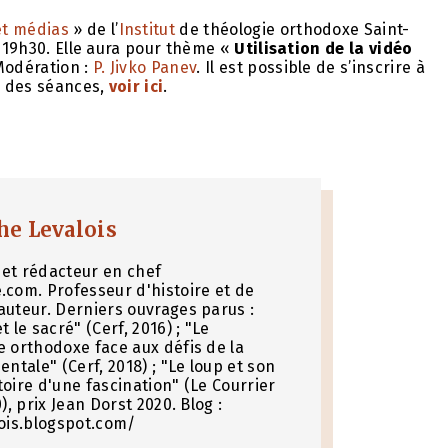
et médias
» de l’
Institut
de théologie orthodoxe Saint-
e 19h30. Elle aura pour thème «
Utilisation de la vidéo
Modération :
P. Jivko Panev
. Il est possible de s’inscrire à
té des séances,
voir ici
.
he Levalois
et rédacteur en chef
.com. Professeur d'histoire et de
auteur. Derniers ouvrages parus :
t le sacré" (Cerf, 2016) ; "Le
e orthodoxe face aux défis de la
entale" (Cerf, 2018) ; "Le loup et son
toire d'une fascination" (Le Courrier
0), prix Jean Dorst 2020. Blog :
lois.blogspot.com/