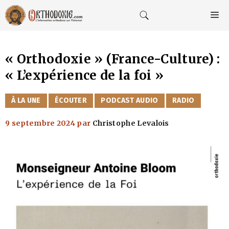
Aller
au
M
contenu
« Orthodoxie » (France-Culture) :
« L’expérience de la foi »
CATÉGORIES
À LA UNE
ÉCOUTER
PODCAST AUDIO
RADIO
9 septembre 2024
par
Christophe Levalois